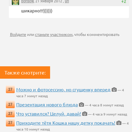
borisow
, 21 Января 2012 ,
url
+2
шикарно!!!))))))
Войдите
или
станьте участником
, чтобы комментировать
Также смотрите:
Можно и фотосессию, но сгущенку вперед
27
— 4
часа 7 минут назад
Презентация нового блюда
27
— 4 часа 8 минут назад
Что уставился? Целуй, давай!
27
— 4 часа 9 минут назад
Приходите тётя Кошка нашу детку покачать!
27
— 4
часа 10 минут назад