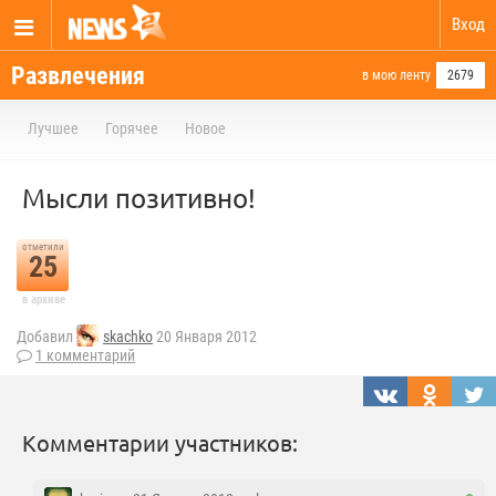
Вход
Развлечения
в мою ленту
2679
Лучшее
Горячее
Новое
Мысли позитивно!
отметили
25
в архиве
Добавил
skachko
20 Января 2012
1 комментарий
Комментарии участников: