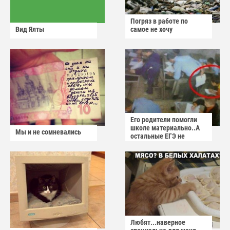
Погряз в работе по
Вид Ялты
самое не хочу
Его родители помогли
школе материально..А
Мы и не сомневались
остальные ЕГЭ не
сдадут
Любят...наверное