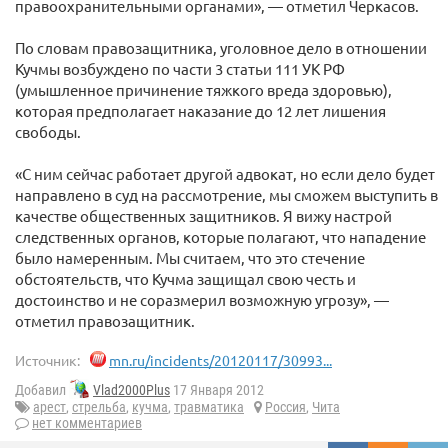
правоохранительными органами», — отметил Черкасов.
По словам правозащитника, уголовное дело в отношении
Кучмы возбуждено по части 3 статьи 111 УК РФ
(умышленное причинение тяжкого вреда здоровью),
которая предполагает наказание до 12 лет лишения
свободы.
«С ним сейчас работает другой адвокат, но если дело будет
направлено в суд на рассмотрение, мы сможем выступить в
качестве общественных защитников. Я вижу настрой
следственных органов, которые полагают, что нападение
было намеренным. Мы считаем, что это стечение
обстоятельств, что Кучма защищал свою честь и
достоинство и не соразмерил возможную угрозу», —
отметил правозащитник.
Источник:
mn.ru/incidents/20120117/30993...
Добавил
Vlad2000Plus
17 Января 2012
арест
,
стрельба
,
кучма
,
травматика
Россия
,
Чита
нет комментариев