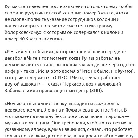
Кучма стал известен после заявления о том, что ему якобы
сломали руку в читинской колонии номер 3 «за то, что он
не смог выполнить указание сотрудников колонии и
нанести острым предметом смертельную травму
Ходорковскому», с которым он содержался к колонии
номер 10 Краснокаменска.
«Речь идет о событиях, которые произошли в середине
декабря в Чите в тот момент, когда Кучма работал на
легковом автомобиле, выполняя заявки диспетчера одной
из фирм такси. Меня в это время в Чите не было, и с Кучмой,
который содержится в СИЗО-1 Читы, сейчас работает
другой адвокат», — сказал Черкасов, возглавляющий
Забайкальский правозащитный центр (ЗПЦ).
«Ночью он выполнил заявку, высадив пассажиров на
перекрестке улиц Ленина и Журавлева в центре Читы. В
этот момент в машину без спроса села пьяная парочка —
мужчина и женщина. Они требовали, чтобы он отвез их по
указанному адресу. Кучма извинился, сказал, что работает
только по заявкам диспетчера, и попросил выйти мужчину