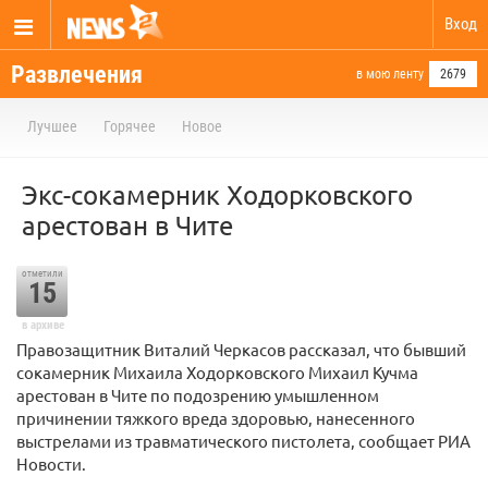
Вход
Развлечения
в мою ленту
2679
Лучшее
Горячее
Новое
Экс-сокамерник Ходорковского
арестован в Чите
отметили
15
в архиве
Правозащитник Виталий Черкасов рассказал, что бывший
сокамерник Михаила Ходорковского Михаил Кучма
арестован в Чите по подозрению умышленном
причинении тяжкого вреда здоровью, нанесенного
выстрелами из травматического пистолета, сообщает РИА
Новости.