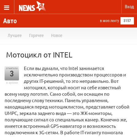
Вход
Авто
в мою ленту
3157
Лучшее
Горячее
Новое
Мотоцикл от INTEL
Если вы думали, что Intel занимается
отметили
3
исключительно производством процессоров и
других IT-решений, то это неправильно. Вот
в архиве
мотоцикл, который носит на себе известный
всему миру логотип. Само собой, он оснащен по
последнему слову техники. Панель управления,
находящаяся перед мотоциклистом, представляет собой
UMPC, зеркала заднего вида — это ЖК-мониторы,
получающие сигнал со специальных камер. Конечно же,
имеется встроенный GPS-навигатор и возможность
подключения к 3G-сетям. В работе IT-гиганту помогала