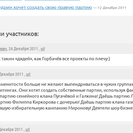
удрин хочет создать свою правую партию
— 12 Декабря 2011
и участников:
ович
, 24 Декабря 2011 ,
url
с таким «дядей», как Горбачёв все проекты по плечу:)
 Декабря 2011 ,
url
менитости больше не желают выпендриваться в чужих группа
итингах. Они хотят создать собственные партии, используя фа
 партию семейного клана Пугачёвой и Галкина! Даёшь партию 
ртию Филиппа Киркорова с дочерью! Даёшь партию клана га
вшую избирательную кампанию Миронову! Деятели шоу-бизнес
 Декабря 2011 ,
url