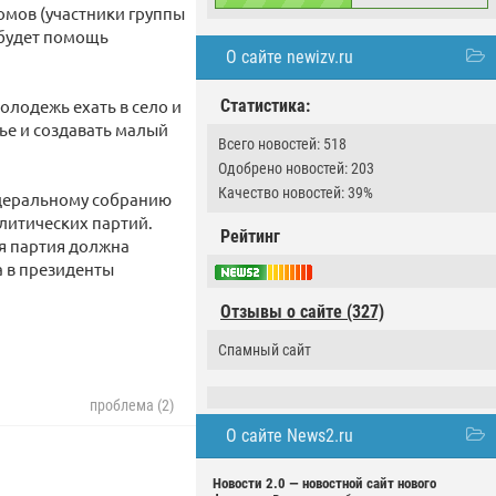
омов (участники группы
 будет помощь
О сайте newizv.ru
олодежь ехать в село и
Статистика:
лье и создавать малый
Всего новостей: 518
Одобрено новостей: 203
Качество новостей: 39%
едеральному собранию
литических партий.
Рейтинг
ая партия должна
а в президенты
Отзывы о сайте (327)
Спамный сайт
проблема (2)
О сайте News2.ru
Новости 2.0 — новостной сайт нового