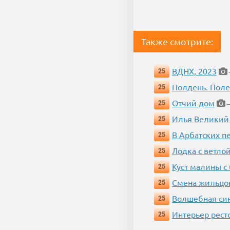
Также смотрите:
ВДНХ, 2023
25
Полдень. Пол
25
Отчий дом
25
—
Илья Великий
25
В Арбатских п
25
Лодка с ветло
25
Куст малины с
25
Смена жильцо
25
Волшебная си
25
Интерьер рест
25