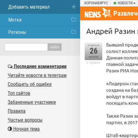
КОРОНАВИРУС
НОВОСТИ
Добавить материал
Развлеч
Метки
Андрей Разин
Регионы
Бывший продю
отметили
26
солист колле
Данная полити
человек
в архиве
главной задач
Последние комментарии
Разин РИА Нов
Читайте новости в телеграм
«Лидером стан
Сообщить об ошибке
создана на ба
Топ сайтов
войдут в парт
Забаненные участники
посещать кон
Правила
Также Разин з
Частые вопросы
партии, в 2017
Ночная тема
Штаб-квартира