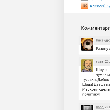
Алексей К
102
Комментари
Никандр
Разину 
suare
, 25
Шоу-зна
чужих м
тусовки. Даёшь
Шаца! Даёшь па
Маркову, сдела
политику!
Gone
, 25