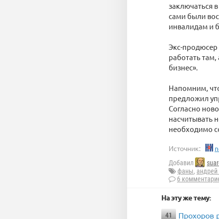
заключаться в
сами были вос
инвалидам и б
Экс-продюсер 
работать там,
бизнес».
Напомним, чт
предложил упр
Согласно ново
насчитывать н
необходимо со
Источник:
n
Добавил
suar
фаны
,
андрей
6 комментари
На эту же тему:
Прохоров 
41