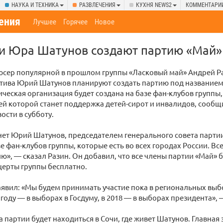
НАУКА И ТЕХНИКА
РАЗВЛЕЧЕНИЯ
КУХНЯ NEWS2
КОММЕНТАРИ
ения
Лучшее
Горячее
Новое
 и Юра Шатунов создают партию «Май»
сер популярной в прошлом группы «Ласковый май» Андрей Р
ктива Юрий Шатунов планируют создать партию под названием
ческая организация будет создана на базе фан-клубов группы,
ей которой станет поддержка детей-сирот и инвалидов, сообщ
ости в субботу.
ет Юрий Шатунов, председателем генерального совета партии 
зе фан-клубов группы, которые есть во всех городах России. Вс
ию», — сказал Разин. Он добавил, что все члены партии «Май» 
церты группы бесплатно.
аявил: «Мы будем принимать участие пока в региональных выб
 году — в выборах в Госдуму, в 2018 — в выборах президента», 
 партии будет находиться в Сочи, где живет Шатунов. Главная 