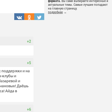
формата.
Вы сами выбираете интересные и
актуальные темы. Самые лучшие попадают
на главную страницу.
подробнее
→
+2
+5
х поддержки и на
н-клубы и
Лазаревой и
змановых! Даёшь
а! Айда в
+6