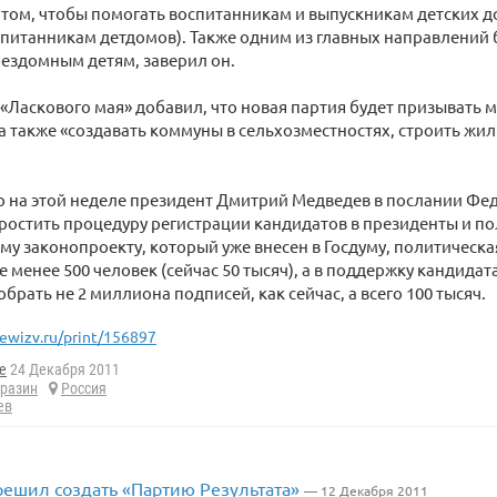
 том, чтобы помогать воспитанникам и выпускникам детских д
питанникам детдомов). Также одним из главных направлений
ездомным детям, заверил он.
«Ласкового мая» добавил, что новая партия будет призывать м
 а также «создавать коммуны в сельхозместностях, строить жи
о на этой неделе президент Дмитрий Медведев в послании Ф
остить процедуру регистрации кандидатов в президенты и по
му законопроекту, который уже внесен в Госдуму, политическ
е менее 500 человек (сейчас 50 тысяч), а в поддержку кандидат
брать не 2 миллиона подписей, как сейчас, а всего 100 тысяч.
ewizv.ru/print/156897
e
24 Декабря 2011
 разин
Россия
ев
решил создать «Партию Результата»
— 12 Декабря 2011