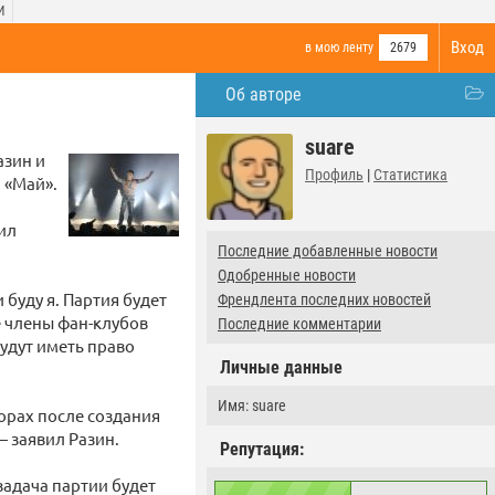
И
Вход
в мою ленту
2679
Об авторе
suare
азин и
Профиль
|
Статистика
 «Май».
ил
Последние добавленные новости
Одобренные новости
буду я. Партия будет
Френдлента последних новостей
е члены фан-клубов
Последние комментарии
будут иметь право
Личные данные
Имя: suare
орах после создания
— заявил Разин.
Репутация:
задача партии будет