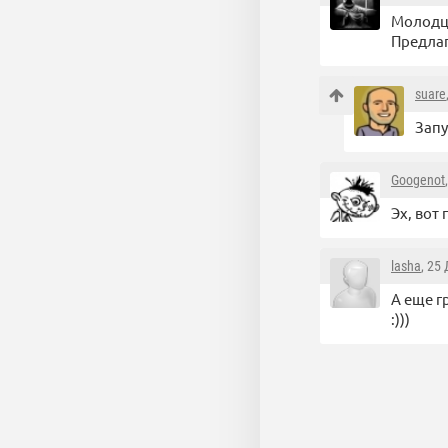
Молодцы
Предлаг
suare
Запу
Googenot
Эх, вот
lasha
, 25
А еще г
:)))