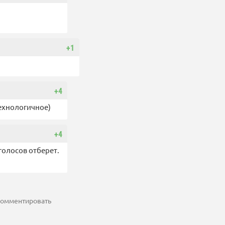
+1
+4
технологичное)
+4
голосов отберет.
 комментировать