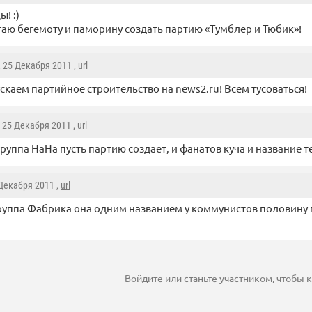
! :)
аю бегемоту и паморину создать партию «Тумблер и Тюбик»!
, 25 Декабря 2011 ,
url
скаем партийное строительство на news2.ru! Всем тусоваться!
, 25 Декабря 2011 ,
url
 группа НаНа пусть партию создает, и фанатов куча и название 
 Декабря 2011 ,
url
руппа Фабрика она одним названием у коммунистов половину 
Войдите
или
станьте участником
, чтобы