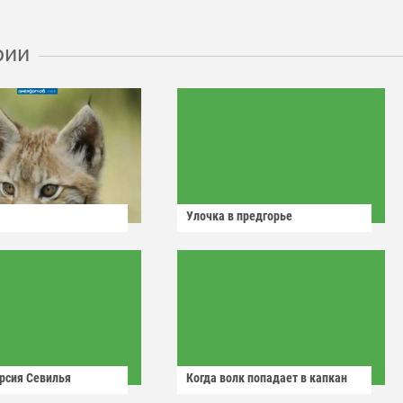
рии
Улочка в предгорье
рсия Севилья
Когда волк попадает в капкан