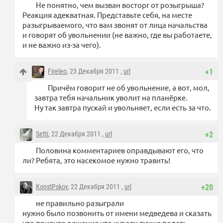
Не понятно, чем вызван восторг от розыгрыша?
Реакция адекватная. Представьте себя, на месте
разыгрываемого, что вам звонят от лица начальства
и говорят об увольнении (не важно, где вы работаете,
и не важно из-за чего).
Fireleo
, 23 Декабря 2011 ,
url
+1
Причём говорит не об увольнение, а вот, мол,
завтра тебя начальник уволит на планёрке.
Ну так завтра пускай и увольняет, если есть за что.
Setti
, 22 Декабря 2011 ,
url
+2
Половина комментариев оправдывают его, что
ли? Ребята, это насекомое нужно травить!
KonstPskov
, 22 Декабря 2011 ,
url
+20
не правильно разыграли
нужно было позвонить от имени медведева и сказать
что приянто решение что чурову лучше подать