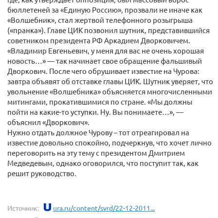
бюллетеней за «Единую Россию», прозвали не иначе как
«Волшебник», стал жертвой телефонного розыгрыша
(«пранка»). Главе ЦИК позвонил шутник, представившийся
советником президента РФ Аркадием Дворковичем.
«Владимир Евгеньевич, у меня для вас не очень хорошая
новость…» — так начинает свое обращение фальшивый
Дворкович. После чего обрушивает известие на Чурова:
завтра объявят об отставке главы ЦИК. Шутник уверяет, что
увольнение «Волшебника» объясняется многочисленными
митингами, прокатившимися по стране. «Мы должны
пойти на какие-то уступки. Ну. Вы понимаете…», —
объяснил «Дворкович».
Нужно отдать должное Чурову – тот отреагировал на
известие довольно спокойно, подчеркнув, что хочет лично
переговорить на эту тему с президентом Дмитрием
Медведевым, однако оговорился, что поступит так, как
решит руководство.
Источник:
ura.ru/content/svrd/22-12-2011...