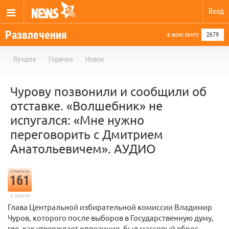
Вход
Развлечения
в мою ленту
2679
Лучшее
Горячее
Новое
Чурову позвонили и сообщили об
отставке. «Волшебник» не
испугался: «Мне нужно
переговорить с Дмитрием
Анатольевичем». АУДИО
отметили
161
в архиве
Глава Центральной избирательной комиссии Владимир
Чуров, которого после выборов в Государственную думу,
где, как утверждает оппозиция, был массовый вброс