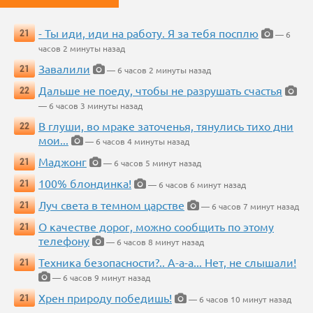
- Ты иди, иди на работу. Я за тебя посплю
21
— 6
часов 2 минуты назад
Завалили
21
— 6 часов 2 минуты назад
Дальше не поеду, чтобы не разрушать счастья
22
— 6 часов 3 минуты назад
В глуши, во мраке заточенья, тянулись тихо дни
22
мои...
— 6 часов 4 минуты назад
Маджонг
21
— 6 часов 5 минут назад
100% блондинка!
21
— 6 часов 6 минут назад
Луч света в темном царстве
21
— 6 часов 7 минут назад
О качестве дорог, можно сообщить по этому
21
телефону
— 6 часов 8 минут назад
Техника безопасности?.. А-а-а... Нет, не слышали!
21
— 6 часов 9 минут назад
Хрен природу победишь!
21
— 6 часов 10 минут назад