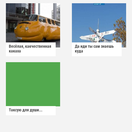
Весёлая, какчественная
Да иди ты сам знаешь
какаха
куда
Таксую для души...