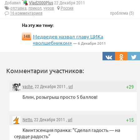
Добавил
Vlad2000Plus
22 Декабря 2011
отставка
,
прикол
,
чуров
Россия
16 комментариев
проблема (5)
На эту же тему:
Медведев назвал главу ЦИКа
148
«волшебником»
— 6 Декабря 2011
Комментарии участников:
yache
, 22 Декабря 2011 ,
url
+29
Блин, розыгрыш просто 5 баллов!
Netto
, 22 Декабря 2011 ,
url
+15
Квинтэсенция пранка:
“Сделал гадость — на
сердце радость”