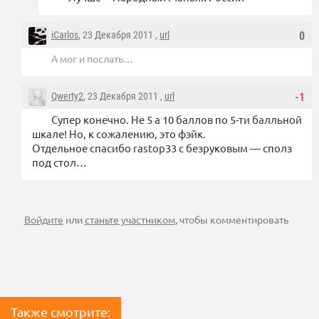
iCarlos
, 23 Декабря 2011 ,
url
0
А мог и послать…
Qwerty2
, 23 Декабря 2011 ,
url
-1
Супер конечно. Не 5 а 10 баллов по 5-ти балльной
шкале! Но, к сожалению, это фэйк.
Отдельное спасибо rastop33 с безруковым — сполз
под стол…
Войдите
или
станьте участником
, чтобы комментировать
Также смотрите: