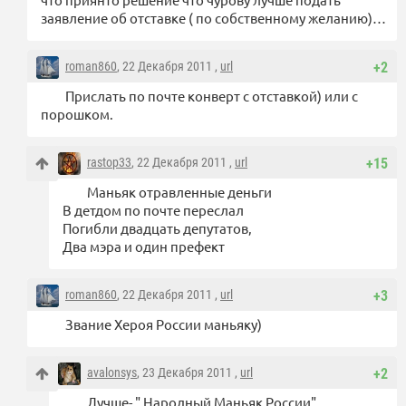
заявление об отставке ( по собственному желанию)…
roman860
, 22 Декабря 2011 ,
url
+2
Прислать по почте конверт с отставкой) или с
порошком.
rastop33
, 22 Декабря 2011 ,
url
+15
Маньяк отравленные деньги
В детдом по почте переслал
Погибли двадцать депутатов,
Два мэра и один префект
roman860
, 22 Декабря 2011 ,
url
+3
Звание Хероя России маньяку)
avalonsys
, 23 Декабря 2011 ,
url
+2
Лучше- " Народный Маньяк России"