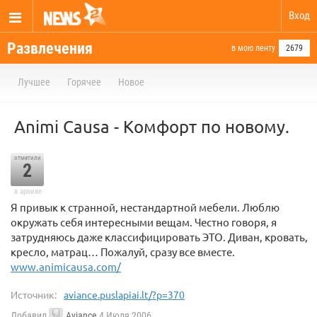
Вход
Развлечения
в мою ленту
2679
Лучшее
Горячее
Новое
Animi Causa - Комфорт по новому.
отметили
2
в архиве
Я привык к странной, нестандартной мебели. Люблю
окружать себя интересными вещам. Честно говоря, я
затрудняюсь даже классифицировать ЭТО. Диван, кровать,
кресло, матрац… Пожалуй, сразу все вместе.
www.animicausa.com/
Источник:
aviance.puslapiai.lt/?p=370
Добавил
Aviance
4 Июля 2006