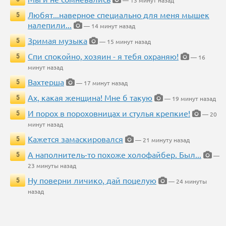
— 13 минут назад
Любят...наверное специально для меня мышек
5
налепили...
— 14 минут назад
Зримая музыка
5
— 15 минут назад
Спи спокойно, хозяин - я тебя охраняю!
5
— 16
минут назад
Вахтерша
5
— 17 минут назад
Ах, какая женщина! Мне б такую
5
— 19 минут назад
И порох в пороховницах и стулья крепкие!
5
— 20
минут назад
Кажется замаскировался
5
— 21 минуту назад
А наполнитель-то похоже холофайбер. Был...
5
—
23 минуты назад
Ну поверни личико, дай поцелую
5
— 24 минуты
назад