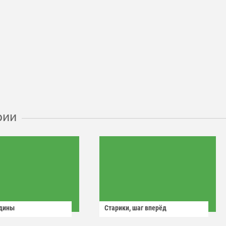
рии
одины
Старики, шаг вперёд