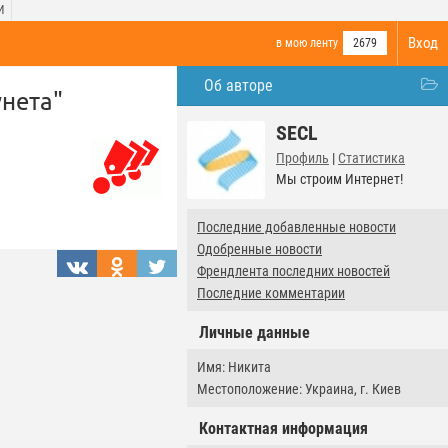
И
Вход
в мою ленту
2679
Об авторе
унета"
SECL
Профиль
|
Статистика
Мы строим Интернет!
Последние добавленные новости
Одобренные новости
Френдлента последних новостей
Последние комментарии
Личные данные
Имя: Никита
Местоположение: Украина, г. Киев
Контактная информация