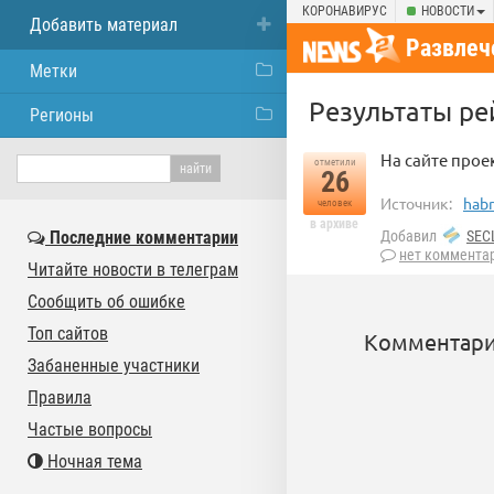
КОРОНАВИРУС
НОВОСТИ
Добавить материал
Развлеч
Метки
Результаты ре
Регионы
На сайте прое
отметили
26
Источник:
habr
человек
в архиве
Последние комментарии
Добавил
SEC
нет коммента
Читайте новости в телеграм
Сообщить об ошибке
Топ сайтов
Комментари
Забаненные участники
Правила
Частые вопросы
Ночная тема