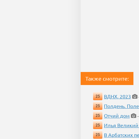
Также смотрите:
ВДНХ, 2023
25
Полдень. Пол
25
Отчий дом
25
—
Илья Великий
25
В Арбатских п
25