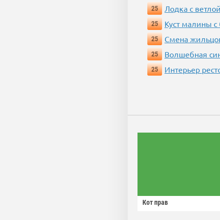
Лодка с ветло
25
Куст малины с
25
Смена жильцо
25
Волшебная си
25
Интерьер рест
25
Кот прав