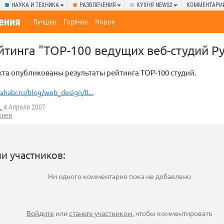
НАУКА И ТЕХНИКА
РАЗВЛЕЧЕНИЯ
КУХНЯ NEWS2
КОММЕНТАРИ
ения
Лучшее
Горячее
Новое
йтинга "TOP-100 ведущих веб-студий Р
кта опубликованы результаты рейтинга TOP-100 студий.
ahabr.ru/blog/web_design/8...
L
4 Апреля 2007
риев
и участников:
Ни одного комментария пока не добавлено
Войдите
или
станьте участником
, чтобы комментировать