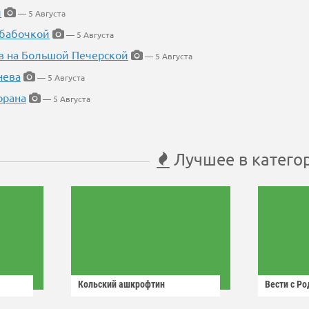
й
— 5 Августа
 бабочкой
— 5 Августа
в на Большой Печерской
— 5 Августа
нева
— 5 Августа
орана
— 5 Августа
Лучшее в катего
Кольский ашкрофтин
Вести с Р