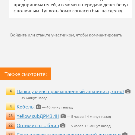
предпринимателей, а в момент передачи денег берут
с поличным. Тут хоть бомж согласен был на сделку.
Войдите
или
станьте участником
, чтобы комментировать
Также смотрите:
Папка у меня промышленный альпинист, ясно?
4
— 39 минут назад
Кобель!
4
— 40 минут назад
Yellow subДРИЗИН
23
— 5 часов 14 минут назад
Оптимисты... блин
22
— 5 часов 15 минут назад
Спутниковая тарелка вносит некий диссонанс
22