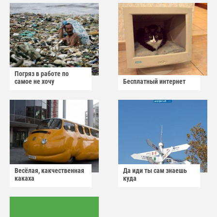
Погряз в работе по
самое не хочу
Бесплатный интернет
Весёлая, какчественная
Да иди ты сам знаешь
какаха
куда