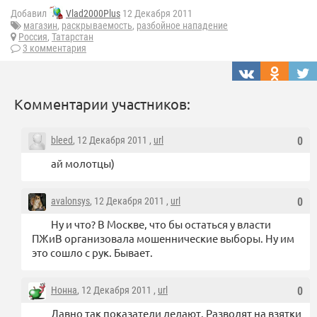
Добавил
Vlad2000Plus
12 Декабря 2011
магазин
,
раскрываемость
,
разбойное нападение
Россия
,
Татарстан
3 комментария
Комментарии участников:
bleed
, 12 Декабря 2011 ,
url
0
ай молотцы)
avalonsys
, 12 Декабря 2011 ,
url
0
Ну и что? В Москве, что бы остаться у власти
ПЖиВ организовала мошеннические выборы. Ну им
это сошло с рук. Бывает.
Нонна
, 12 Декабря 2011 ,
url
0
Давно так показатели делают. Разводят на взятки