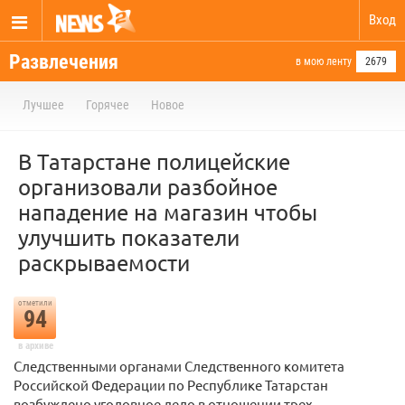
Вход
Развлечения
в мою ленту
2679
Лучшее
Горячее
Новое
В Татарстане полицейские
организовали разбойное
нападение на магазин чтобы
улучшить показатели
раскрываемости
отметили
94
в архиве
Следственными органами Следственного комитета
Российской Федерации по Республике Татарстан
возбуждено уголовное дело в отношении трех