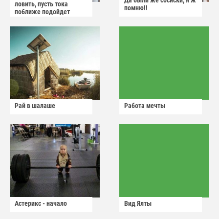
Да были же сосиски, я ж
ловить, пусть тока
помню!!
поближе подойдет
Рай в шалаше
Работа мечты
Астерикс - начало
Вид Ялты