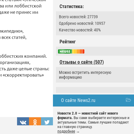
ва или лоббистской
Статистика:
даже не принес им
Всего новостей: 27739
Одобрено новостей: 10957
Качество новостей: 40%
Википедию»,
всех статей,
Рейтинг
лоббистских компаний.
организациях,
Отзывы о сайте (507)
сть даже целые страны:
Можно встретить интересную
ии «скорректировать»
информацию
О сайте News2.ru
Новости 2.0 — новостной сайт нового
формата.
Вы сами выбираете интересные и
актуальные темы. Самые лучшие попадают
на главную страницу.
подробнее
→