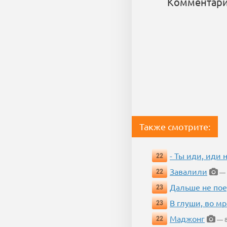
Комментари
Также смотрите:
- Ты иди, иди 
22
Завалили
22
— 
Дальше не пое
23
В глуши, во мр
23
Маджонг
22
— 8