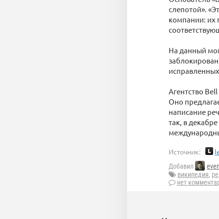
слепотой». «Э
компании: их 
соответствующ
На данный мом
заблокирован
исправленных
Агентство Bel
Оно предлагае
написание реч
так, в декабр
международны
Источник:
l
Добавил
even
википедия
,
ре
нет коммента