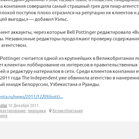
та компания совершила самый страшный грех для пиар-агентст
плохой поступок плохо отразился на репутации их клиентов и 
ей выгоды,» — добавил Уэльс.
ент аккаунты, через которые Bell Pottinger редактировало «
ы. Независимые редакторы продолжают проверку содержания 
 агентством.
l Pottinger считается одной из крупнейших в Великобритании 
т клиентам лоббирование их интересов в правительственных 
ей и редактуру материалов в сети. Среди клиентов компании е
е 2011 года The Independent уже обвинила агентство в намерен
й имидж Белоруссии, Узбекистана и Руанды.
enta.ru/news/2011/12/09/potti...
star
10 Декабря 2011
дактирование
,
пиарщики
Великобритания
риев