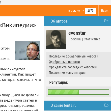
И
Вход
в мою ленту
2679
Об авторе
 «Википедии»
evenstar
Профиль
|
Статистика
б этом
Последние добавленные новости
рами,
Одобренные новости
Френдлента последних новостей
зных аккаунтов
Последние комментарии
клиентов. Как пишет
n, которая означала, что
Репутация:
что пиарщики не делали
та редактура статей в
ериалов запрещены.
О сайте lenta.ru
к статьям «этической