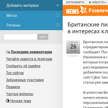
КОРОНАВИРУС
НОВОСТИ
Добавить материал
Развлеч
Метки
Британские пи
Регионы
в интересах к
Британское пиа
отметили
26
отредактирова
сообщает The 
Последние комментарии
человек
в архиве
Изменения в 
Читайте новости в телеграм
которые потре
Сообщить об ошибке
расследования
добавляли пол
Топ сайтов
сайт Cyber Sec
Забаненные участники
статья уже за
Правила
В агентстве B
Частые вопросы
ничего нелега
Ночная тема
персональных
Основатель «В