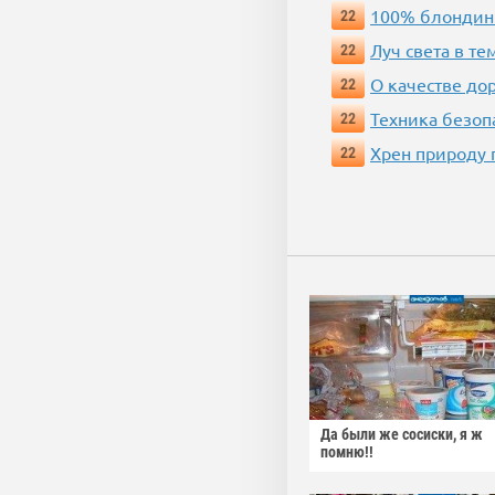
100% блондин
22
Луч света в те
22
О качестве до
22
Техника безопас
22
Хрен природу 
22
Да были же сосиски, я ж
помню!!