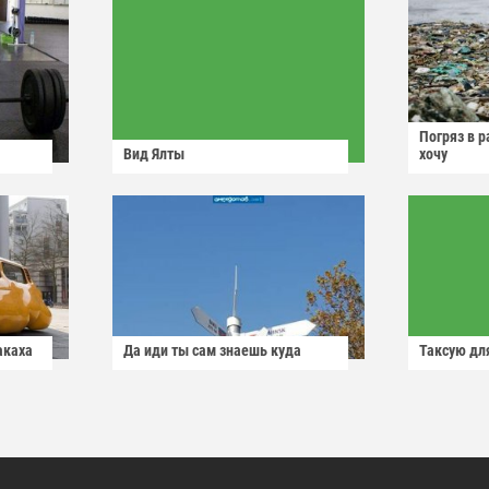
Погряз в р
Вид Ялты
хочу
акаха
Да иди ты сам знаешь куда
Таксую для