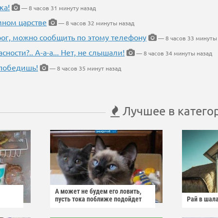
ка!
— 8 часов 31 минуту назад
мном царстве
— 8 часов 32 минуты назад
рог, можно сообщить по этому телефону
— 8 часов 33 минуты
ности?.. А-а-а... Нет, не слышали!
— 8 часов 34 минуты назад
победишь!
— 8 часов 35 минут назад
Лучшее в катего
А может не будем его ловить,
пусть тока поближе подойдет
Рай в шал