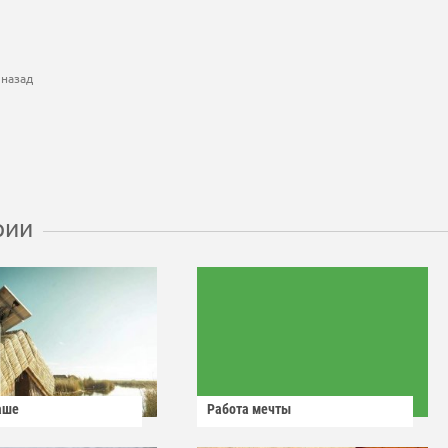
 назад
рии
аше
Работа мечты