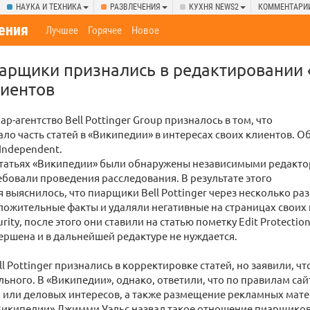
НАУКА И ТЕХНИКА
РАЗВЛЕЧЕНИЯ
КУХНЯ NEWS2
КОММЕНТАРИ
ения
Лучшее
Горячее
Новое
арщики признались в редактировании
лиентов
р-агентство Bell Pottinger Group призналось в том, что
ло часть статей в «Википедии» в интересах своих клиентов. О
Independent.
статьях «Википедии» были обнаружены независимыми редакто
бовали проведения расследования. В результате этого
 выяснилось, что пиарщики Bell Pottinger через несколько ра
ожительные факты и удаляли негативные на страницах своих 
urity, после этого они ставили на статью пометку Edit Protectio
вершена и в дальнейшей редактуре не нуждается.
ell Pottinger признались в корректировке статей, но заявили, 
льного. В «Википедии», однако, ответили, что по правилам сай
 или деловых интересов, а также размещение рекламных мат
икипедии» Джимми Уэльс назвал такое отношение пиарщиков 