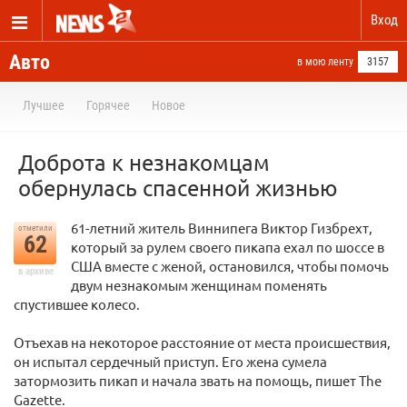
Вход
Авто
в мою ленту
3157
Лучшее
Горячее
Новое
Доброта к незнакомцам
обернулась спасенной жизнью
61-летний житель Виннипега Виктор Гизбрехт,
отметили
62
который за рулем своего пикапа ехал по шоссе в
США вместе с женой, остановился, чтобы помочь
в архиве
двум незнакомым женщинам поменять
спустившее колесо.
Отъехав на некоторое расстояние от места происшествия,
он испытал сердечный приступ. Его жена сумела
затормозить пикап и начала звать на помощь, пишет The
Gazette.