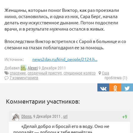
Женщины, которым помог Виктор, как раз проезжали
мимо, остановились, и одна из них, Сара Берг, начала
делать ему искусственное дыхание. Потом подоспели
врачи, и в результате мужчина остался в живых.
Впоследствии Виктор встретился с Сарой в больнице и со
слезами на глазах поблагодарил ее за помощь.
Источник:
news2day.ru/kind_people/2124.h...
Добавил
Alexei
9 Декабря 2011
спасение
,
сердечный приступ
,
спущенное колесо
Сша
7 комментариев
проблема (1)
Комментарии участников:
Dboss
, 9 Декабря 2011 ,
url
+9
«Делай добро и бросай его в воду. Оно не
пропадёт — добром к тебе вернётся»