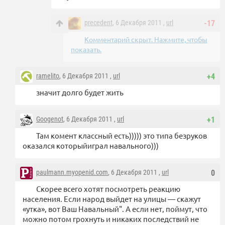
precedent
, 6 Декабря 2011 ,
url
-17
Комментарий скрыт. Нажмите, чтобы
показать.
ramelito
, 6 Декабря 2011 ,
url
+4
значит долго будет жить
Googenot
, 6 Декабря 2011 ,
url
+1
Там комент классный есть))))) это типа безруков
оказался которыйиграл навального)))
paulmann.myopenid.com
, 6 Декабря 2011 ,
url
0
Скорее всего хотят посмотреть реакцию
населения. Если народ выйдет на улицы — скажут
«утка», вот Ваш Навальный". А если нет, поймут, что
можно потом грохнуть и никаких последствий не