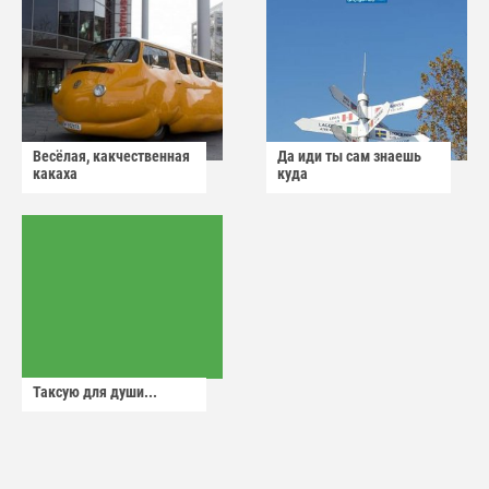
Весёлая, какчественная
Да иди ты сам знаешь
какаха
куда
Таксую для души...