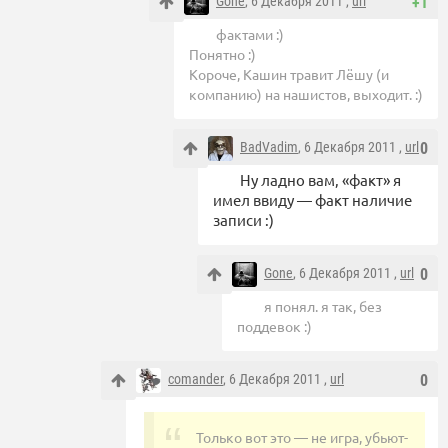
Gone
, 6 Декабря 2011 ,
url
+1
фактами :)
Понятно :)
Короче, Кашин травит Лёшу (и
компанию) на нашистов, выходит. :)
BadVadim
, 6 Декабря 2011 ,
url
0
Ну ладно вам, «факт» я
имел ввиду — факт наличие
записи :)
Gone
, 6 Декабря 2011 ,
url
0
я понял. я так, без
поддевок :)
comander
, 6 Декабря 2011 ,
url
0
Только вот это — не игра, убьют-