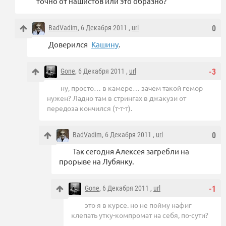
точно от нашистов или это образно?
BadVadim
, 6 Декабря 2011 ,
url
0
Доверился
Кашину
.
Gone
, 6 Декабря 2011 ,
url
-3
ну, просто… в камере… зачем такой гемор
нужен? Ладно там в стрингах в джакузи от
передоза кончился (т-т-т).
BadVadim
, 6 Декабря 2011 ,
url
0
Так сегодня Алексея загребли на
прорыве на Лубянку.
Gone
, 6 Декабря 2011 ,
url
-1
это я в курсе. но не пойму нафиг
клепать утку-компромат на себя, по-сути?