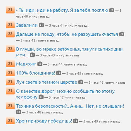
- Ты иди, иди на работу. Я за тебя посплю
21
— 3
часа 40 минут назад
Завалили
21
— 3 часа 41 минуту назад
Дальше не поеду, чтобы не разрушать счастья
22
— 3 часа 42 минуты назад
В глуши, во мраке заточенья, тянулись тихо дни
22
мои...
— 3 часа 43 минуты назад
Маджонг
21
— 3 часа 44 минуты назад
100% блондинка!
21
— 3 часа 45 минут назад
Луч света в темном царстве
21
— 3 часа 46 минут назад
О качестве дорог, можно сообщить по этому
21
телефону
— 3 часа 47 минут назад
Техника безопасности?.. А-а-а... Нет, не слышали!
21
— 3 часа 48 минут назад
Хрен природу победишь!
21
— 3 часа 49 минут назад