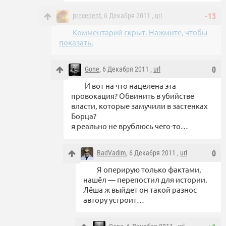
precedent
, 6 Декабря 2011 ,
url
-13
Комментарий скрыт. Нажмите, чтобы
показать.
Gone
, 6 Декабря 2011 ,
url
0
И вот на что нацелена эта
провокация? Обвинить в убийстве
власти, которые замучили в застенках
Борца?
я реально не врублюсь чего-то…
BadVadim
, 6 Декабря 2011 ,
url
0
Я оперирую только фактами,
нашёл — перепостил для истории.
Лёша ж выйдет он такой разнос
автору устроит…