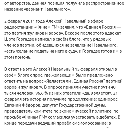
от авторства, данная позиция получила распространенное
название «вариант Навального».
2 февраля 2011 года Алексей Навальный в эфире
радиостанции «Финам FM» заявил, что «Единая Россия —
это партия жуликов и воров». Вскоре после этого адвокат
Шота Горгадзе написал в своём блоге, что у рядовых
членов партии, обидевшихся на заявление Навального,
«есть желание подать на него в суд», и Горгадзе готов им в
этом помочь.
В ответ на это Алексей Навальный 15 февраля открыл в
своём блоге опрос, где желающим было предложено
ответить на вопрос «Является ли „Единая Россия“ партией
воров и жуликов?». В опросе приняли участие почти 40
тысяч человек. 96,6 % из них ответили «да, является». 21
февраля эта история получила продолжение: единорос
Евгений Фёдоров, депутат Государственной думы,
председатель комитета по экономической политике, по
просьбе «Финам FM» согласился участвовать в дебатах. В
конце передачи ведущий провёл смс-голосование: в