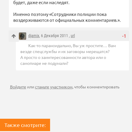
будет, даже если наследят.
Именно поэтому «Сотрудники полиции пока
воздерживаются от официальных комментариев.».
djamix
, 6 Декабря 2011 ,
url
-1
Как-то параноидально, Вы уж простите… Вам
везде спецслужбы и их заговоры мерещатся?
А просто о заинтересованности автора или о
самопиаре не подумали?
Войдите
или
станьте участником
, чтобы комментировать
Также смотрите: