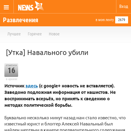
Вход
Развлечения
в мою ленту
2679
Лучшее
Горячее
Новое
[Утка] Навального убили
отметили
16
в архиве
Источник
здесь
(с google+ новость не вставляется).
Заведомо подложная информация от нашистов. Не
воспринимать всерьёз, но принять к сведению о
методах политической борьбы.
Буквально несколько минут назад нам стало известно, что
известный юрист и блоггер Алексей Навальный был
найден мертвым в камере предварительного содержания,