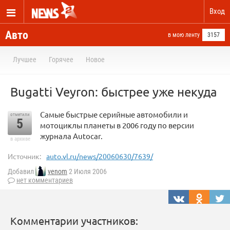
Вход
Авто
в мою ленту
3157
Лучшее
Горячее
Новое
Bugatti Veyron: быстрее уже некуда
Самые быстрые серийные автомобили и
отметили
5
мотоциклы планеты в 2006 году по версии
журнала Autocar.
в архиве
Источник:
auto.vl.ru/news/20060630/7639/
Добавил
venom
2 Июля 2006
нет комментариев
Комментарии участников: