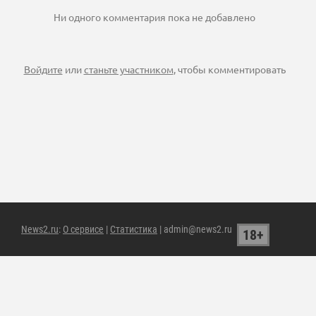
Ни одного комментария пока не добавлено
Войдите
или
станьте участником
, чтобы комментировать
News2.ru
:
О сервисе
|
Статистика
| admin@news2.ru
18+