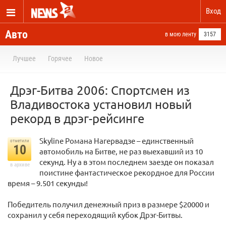
Вход
Авто
в мою ленту
3157
Лучшее
Горячее
Новое
Дрэг-Битва 2006: Спортсмен из
Владивостока установил новый
рекорд в дрэг-рейсинге
Skyline Романа Нагервадзе – единственный
отметили
10
автомобиль на Битве, не раз выехавший из 10
секунд. Ну а в этом последнем заезде он показал
в архиве
поистине фантастическое рекордное для России
время – 9.501 секунды!
Победитель получил денежный приз в размере $20000 и
сохранил у себя переходящий кубок Дрэг-Битвы.