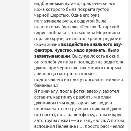
надбровными дугами, практически вся
кожа которого была покрыта густой
черной шерстью. Одна его рука
поглаживала руль, а в другой была
пластиковая бутылка «Пепси». Татарский
вдруг сообразил, что машина Морковина
гораздо круче, и испытал крайне редкое в
своей жизни
воздействие анального вау-
фактора. Чувство, надо признать, было
захватывающим.
Высунув локоть в окно,
он отхлебнул пива и поглядел на водителя
джипа примерно так, как моряки с кормы
авианосца смотрят на пигмея,
подплывшего на плоту торговать гнилыми
бананами.»
Я поначалу, после фотки вверху, захотел
вставить картинку с разбитым в хлам
джипиком (мы ведь взрослые люди и
понимаем что от грузовика никакой джип
не спасет), но… нашел фотку, а там вокруг
авто трупы лежат — я и задумался. А потом
вспомнил Пелевина и… просто рассмеялся