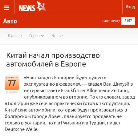
Вход
Авто
в мою ленту
3157
Лучшее
Горячее
Новое
Китай начал производство
автомобилей в Европе
«Наш завод в Болгарии будет пущен в
отметили
77
эксплуатацию в феврале», — сказал Ван Шихуэй в
интервью газете Frankfurter Allgemeine Zeitung,
в архиве
опубликованном во вторник. По его словам, завод
в Болгарии уже сейчас практически готов к эксплуатации.
Китайские автомобили, которые будут производиться в
болгарском городе Ловеч, планируется продавать не
только в Болгарии, но и в Румынии и в Турции, пишет
Deutsche Welle.