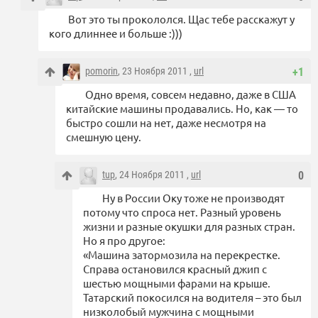
Вот это ты прокололся. Щас тебе расскажут у
кого длиннее и больше :)))
pomorin
, 23 Ноября 2011 ,
url
+1
Одно время, совсем недавно, даже в США
китайские машины продавались. Но, как — то
быстро сошли на нет, даже несмотря на
смешную цену.
tup
, 24 Ноября 2011 ,
url
0
Ну в России Оку тоже не производят
потому что спроса нет. Разный уровень
жизни и разные окушки для разных стран.
Но я про другое:
«Машина затормозила на перекрестке.
Справа остановился красный джип с
шестью мощными фарами на крыше.
Татарский покосился на водителя – это был
низколобый мужчина с мощными