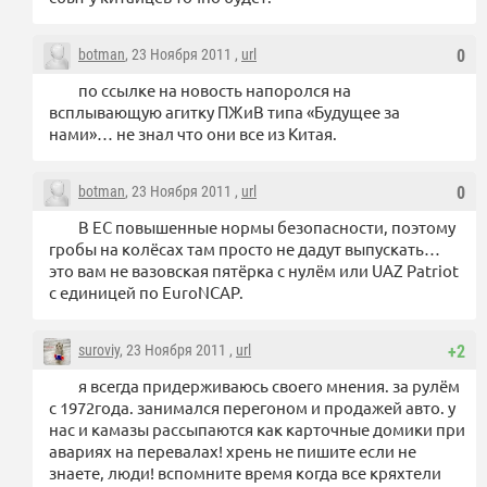
botman
, 23 Ноября 2011 ,
url
0
по ссылке на новость напоролся на
всплывающую агитку ПЖиВ типа «Будущее за
нами»… не знал что они все из Китая.
botman
, 23 Ноября 2011 ,
url
0
В ЕС повышенные нормы безопасности, поэтому
гробы на колёсах там просто не дадут выпускать…
это вам не вазовская пятёрка с нулём или UAZ Patriot
c единицей по EuroNCAP.
suroviy
, 23 Ноября 2011 ,
url
+2
я всегда придерживаюсь своего мнения. за рулём
с 1972года. занимался перегоном и продажей авто. у
нас и камазы рассыпаются как карточные домики при
авариях на перевалах! хрень не пишите если не
знаете, люди! вспомните время когда все кряхтели