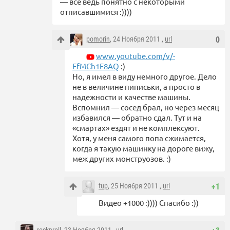
— все ведь понятно с некоторыми
отписавшимися :))))
pomorin
, 24 Ноября 2011 ,
url
0
www.youtube.com/v/-
FfMCh1F8AQ
:)
Но, я имел в виду немного другое. Дело
не в величине пиписьки, а просто в
надежности и качестве машины.
Вспомнил — сосед брал, но через месяц
избавился — обратно сдал. Тут и на
«смартах» ездят и не комплексуют.
Хотя, у меня самого попа сжимается,
когда я такую машинку на дороге вижу,
меж других монструозов. :)
tup
, 25 Ноября 2011 ,
url
+1
Видео +1000 :)))) Спасибо :))