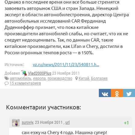
Однако в последнее время они все больше стремятся
завоевать авторынок США и стран Запада. Немецкий
эксперт в области автомобилестроения, директор Центра
автомобильных исследований CAR Фердинанд
Дуденхеффер признает, что пока китайские
производители автомобилей слабы, но считает, что их не
следует недооценивать. Так, по данным CAR, такие
китайские производители, как Lifan и Chery, достигли в
России огромных темпов роста — в 150%.
Источник:
vz.ru/news/2011/11/23/540811.h...
Добавил
Vlad2000Plus
23 Ноября 2011
автомобиль
,
европа
,
производство
Китай
,
Болгария
15 комментариев
Комментарии участников:
suroviy
, 23 Ноября 2011 ,
url
+1
сам езжу на Chery 4 года. Машина супер!