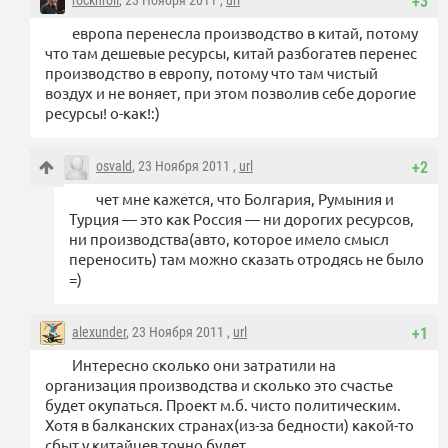
rocknroll
, 23 Ноября 2011 ,
url
+3
европа перенесла производство в китай, потому
что там дешевые ресурсы, китай разбогатев перенес
производство в европу, потому что там чистый
воздух и не воняет, при этом позволив себе дорогие
ресурсы! о-как!:)
osvald
, 23 Ноября 2011 ,
url
+2
чет мне кажется, что Болгария, Румыния и
Турция — это как Россия — ни дорогих ресурсов,
ни производства(авто, которое имело смысл
переносить) там можно сказать отродясь не было
=)
alexunder
, 23 Ноября 2011 ,
url
+1
Интересно сколько они затратили на
организация производства и сколько это счастье
будет окупаться. Проект м.б. чисто политическим.
Хотя в балканских странах(из-за бедности) какой-то
сбыт у китайцев точно будет.