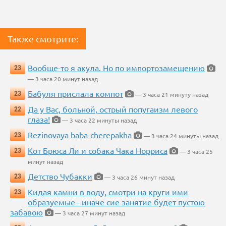
Также смотрите:
Вообще-то я акула. Но по импортозамещению
23
— 3 часа 20 минут назад
Бабуля прислала компот
23
— 3 часа 21 минуту назад
Да у Вас, больной, острый попугаизм левого
22
глаза!
— 3 часа 22 минуты назад
Rezinovaya baba-cherepakha
23
— 3 часа 24 минуты назад
Кот Брюса Ли и собака Чака Норриса
23
— 3 часа 25
минут назад
Детство Чубакки
23
— 3 часа 26 минут назад
Кидая камни в воду, смотри на круги ими
23
образуемые - иначе сие занятие будет пустою
забавою
— 3 часа 27 минут назад