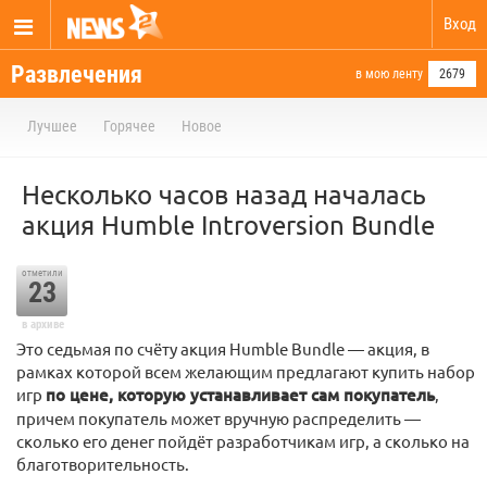
Вход
Развлечения
в мою ленту
2679
Лучшее
Горячее
Новое
Несколько часов назад началась
акция Humble Introversion Bundle
отметили
23
в архиве
Это седьмая по счёту акция Humble Bundle — акция, в
рамках которой всем желающим предлагают купить набор
игр
по цене, которую устанавливает сам покупатель
,
причем покупатель может вручную распределить —
сколько его денег пойдёт разработчикам игр, а сколько на
благотворительность.