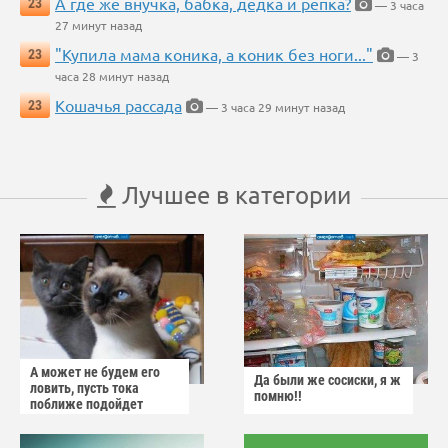
А где же внучка, бабка, дедка и репка?
23
— 3 часа
27 минут назад
"Купила мама коника, а коник без ноги..."
23
— 3
часа 28 минут назад
Кошачья рассада
23
— 3 часа 29 минут назад
Лучшее в категории
А может не будем его
Да были же сосиски, я ж
ловить, пусть тока
помню!!
поближе подойдет