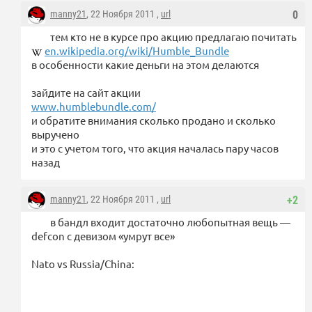
manny21
, 22 Ноября 2011 ,
url
0
тем кто не в курсе про акцию предлагаю почитать
en.wikipedia.org/wiki/Humble_Bundle
в особенности какие деньги на этом делаются
зайдите на сайт акции
www.humblebundle.com/
и обратите внимания сколько продано и сколько
выручено
и это с учетом того, что акция началась пару часов
назад
manny21
, 22 Ноября 2011 ,
url
+2
в бандл входит достаточно любопытная вещь —
defcon с девизом «умрут все»
Nato vs Russia/China: