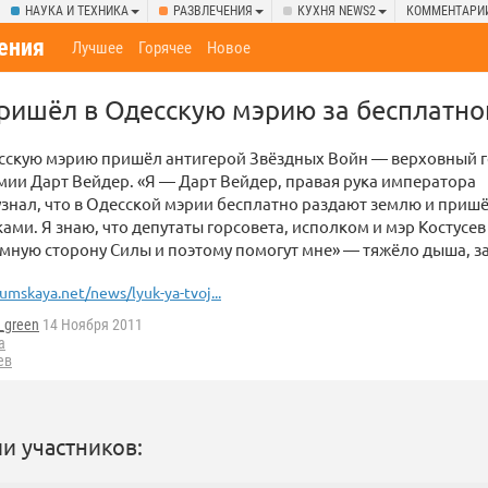
НАУКА И ТЕХНИКА
РАЗВЛЕЧЕНИЯ
КУХНЯ NEWS2
КОММЕНТАРИ
ения
Лучшее
Горячее
Новое
ришёл в Одесскую мэрию за бесплатно
есскую мэрию пришёл антигерой Звёздных Войн — верховный 
ии Дарт Вейдер. «Я — Дарт Вейдер, правая рука императора
узнал, что в Одесской мэрии бесплатно раздают землю и пришё
ками. Я знаю, что депутаты горсовета, исполком и мэр Костусев
мную сторону Силы и поэтому помогут мне» — тяжёло дыша, за
umskaya.net/news/lyuk-ya-tvoj...
_green
14 Ноября 2011
а
ев
и участников: