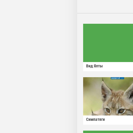
Вид Ялты
Симпатяги