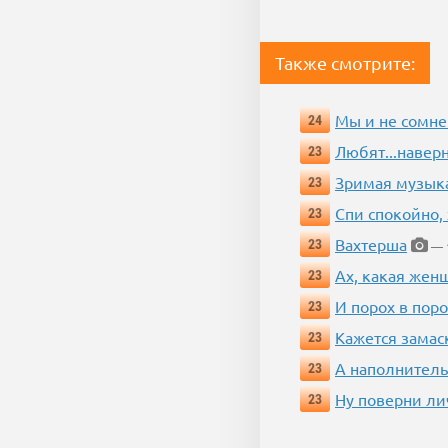
Также смотрите:
Мы и не сомне
24
Любят...навер
23
Зримая музык
23
Спи спокойно, 
23
Вахтерша
23
— 1
Ах, какая жен
23
И порох в поро
23
Кажется замас
23
А наполнитель
23
Ну поверни ли
23