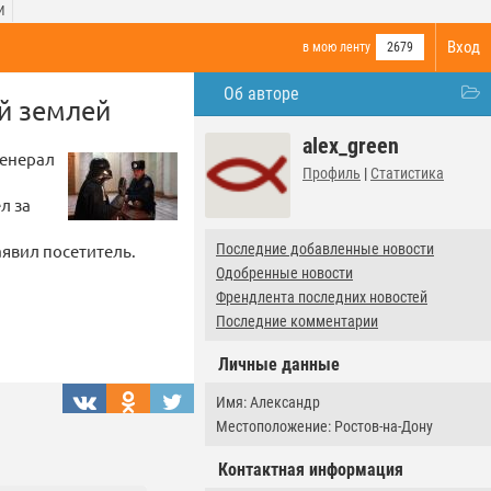
И
Вход
в мою ленту
2679
Об авторе
й землей
alex_green
генерал
Профиль
|
Статистика
л за
явил посетитель.
Последние добавленные новости
Одобренные новости
Френдлента последних новостей
Последние комментарии
Личные данные
Имя: Александр
Местоположение: Ростов-на-Дону
Контактная информация