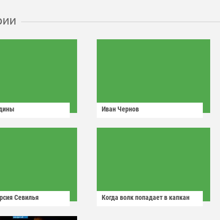
рии
одины
Иван Чернов
рсия Севилья
Когда волк попадает в капкан