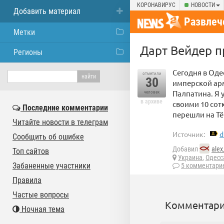
КОРОНАВИРУС
НОВОСТИ
Добавить материал
Развлеч
Метки
Дарт Вейдер п
Регионы
Сегодня в Од
отметили
30
имперской арм
Палпатина. Я 
человек
в архиве
своими 10 сот
Последние комментарии
перешли на Тё
Читайте новости в телеграм
Источник:
d
Сообщить об ошибке
Добавил
alex
Топ сайтов
Украина
,
Одесс
Забаненные участники
5 комментари
Правила
Частые вопросы
Комментари
Ночная тема