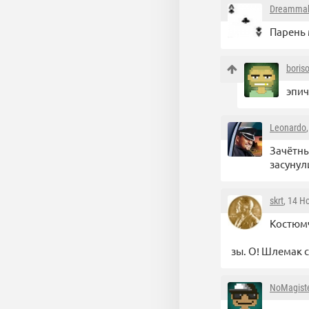
Dreammak
Парень 
boris
эпич
Leonardo
Зачётны
засуну
skrt
, 14 Н
Костюмч
зы. О! Шлемак с
NoMagist