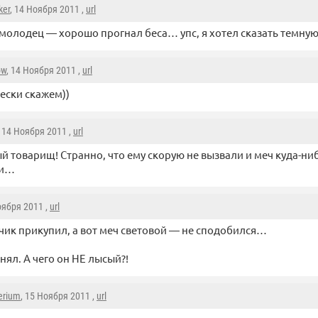
er
, 14 Ноября 2011 ,
url
молодец — хорошо прогнал беса… упс, я хотел сказать темную 
ow
, 14 Ноября 2011 ,
url
ески скажем))
, 14 Ноября 2011 ,
url
й товарищ! Странно, что ему скорую не вызвали и меч куда-ни
ли…
оября 2011 ,
url
ик прикупил, а вот меч световой — не сподобился…
нял. А чего он НЕ лысый?!
erium
, 15 Ноября 2011 ,
url