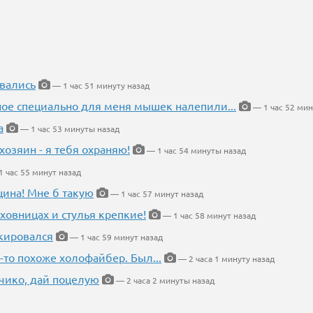
вались
— 1 час 51 минуту назад
ное специально для меня мышек налепили...
— 1 час 52 мин
а
— 1 час 53 минуты назад
хозяин - я тебя охраняю!
— 1 час 54 минуты назад
 час 55 минут назад
щина! Мне б такую
— 1 час 57 минут назад
ховницах и стулья крепкие!
— 1 час 58 минут назад
кировался
— 1 час 59 минут назад
-то похоже холофайбер. Был...
— 2 часа 1 минуту назад
чико, дай поцелую
— 2 часа 2 минуты назад