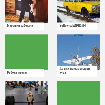
Мурашки забегали
Yellow subДРИЗИН
Да иди ты сам знаешь
Работа мечты
куда