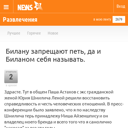
Вход
Развлечения
в мою ленту
2679
Лучшее
Горячее
Новое
Билану запрещают петь, да и
Биланом себя называть.
отметили
2
в архиве
Здрасте. Тут в общем Паша Астахов с экс гражданской
женой Юрия Шмилича Леной решили восстановить
справедливость и честь человеческих отношений. В пресс-
конференции было заявлено, что я по наследству
Шмилича терь принадлежу Миша Айзеншпису и он
владелец моего бренда и всего того что я самолично
"насосал" за все эти годы.