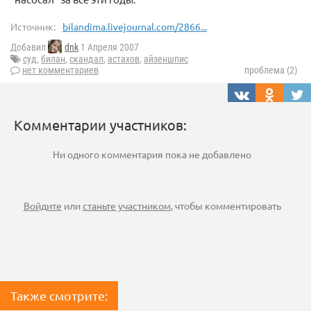
Источник:
bilandima.livejournal.com/2866...
Добавил
dnk
1 Апреля 2007
суд
,
билан
,
скандал
,
астахов
,
айзеншпис
нет комментариев
проблема (2)
Комментарии участников:
Ни одного комментария пока не добавлено
Войдите
или
станьте участником
, чтобы комментировать
Также смотрите: