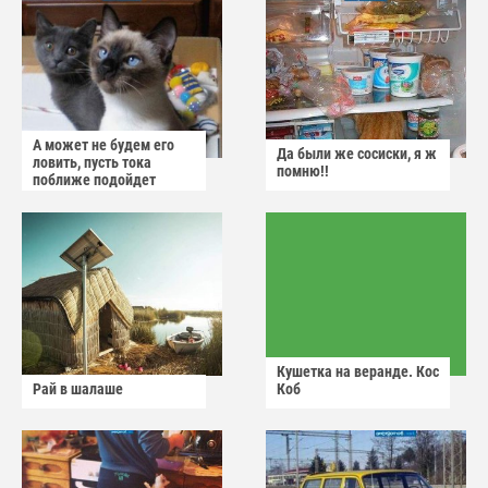
А может не будем его
Да были же сосиски, я ж
ловить, пусть тока
помню!!
поближе подойдет
Кушетка на веранде. Кос
Рай в шалаше
Коб