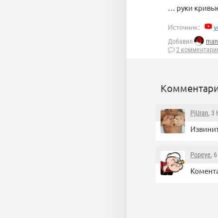
… руки кривые,
Источник:
y
Добавил
man
2 комментари
Комментари
PjUran
, 3
Извинит
Popeye
, 
Комента