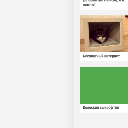
Да были же сосиски, я ж
помню!!
Бесплатный интернет
Кольский ашкрофтин