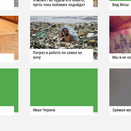
А может не будем его ловить,
пусть тока поближе подойдет
Вид Ялты
Погряз в работе по самое не
хочу
Мы и не с
Иван Чернов
Зримая м