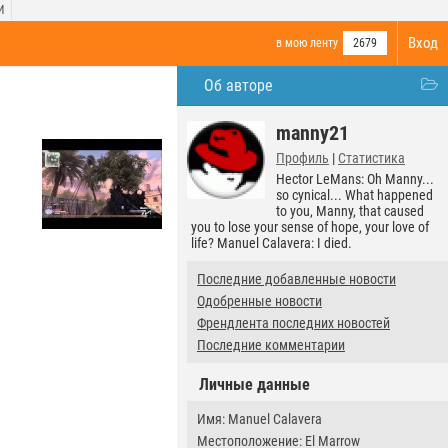
И
Вход
в мою ленту
2679
Об авторе
manny21
Профиль
|
Статистика
Hector LeMans: Oh Manny...
so cynical... What happened
to you, Manny, that caused
you to lose your sense of hope, your love of
life? Manuel Calavera: I died.
Последние добавленные новости
Одобренные новости
Френдлента последних новостей
Последние комментарии
Личные данные
Имя: Manuel Calavera
Местоположение: El Marrow