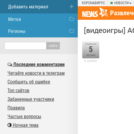
КОРОНАВИРУС
НОВОСТИ
Добавить материал
Развлеч
Метки
[видеоигры] А
Регионы
отметили
5
человек
в архиве
Последние комментарии
Читайте новости в телеграм
Сообщить об ошибке
Топ сайтов
Забаненные участники
Правила
Частые вопросы
Ночная тема