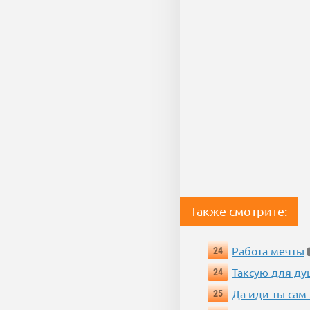
Также смотрите:
Работа мечты
24
Таксую для душ
24
Да иди ты сам
25