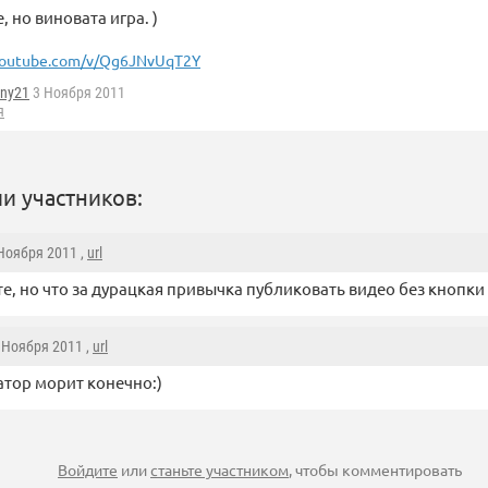
 но виновата игра. )
outube.com/v/Qg6JNvUqT2Y
ny21
3 Ноября 2011
я
и участников:
 Ноября 2011 ,
url
е, но что за дурацкая привычка публиковать видео без кнопки f
6 Ноября 2011 ,
url
тор морит конечно:)
Войдите
или
станьте участником
, чтобы комментировать