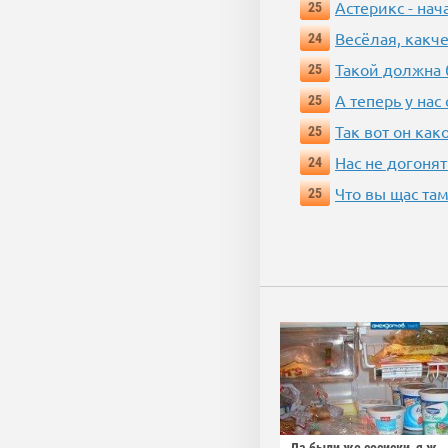
Астерикс - нач
25
Весёлая, какч
24
Такой должна 
25
А теперь у нас
25
Так вот он ка
25
Нас не догонят
24
Что вы щас там
25