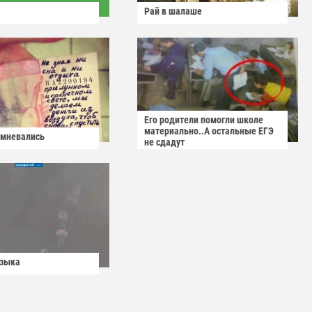
Рай в шалаше
Его родители помогли школе
материально..А остальные ЕГЭ
омневались
не сдадут
узыка