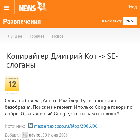
Вход
Развлечения
в мою ленту
2679
Лучшее
Горячее
Новое
Копирайтер Дмитрий Кот -> SE-
cлоганы
отметили
12
в архиве
Слоганы Яндекс, Апорт, Рамблер, Lycos просты до
безобразия. Поиск и интернет. И только Google говорит о
добре. О, загадочный Google, что ты нам готовишь?
Источник:
mastertext.spb.ru/blog/2006/06...
Добавил
advikot
30 Июня 2006