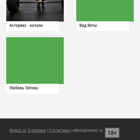
Астерикс - начало
Вид Ялты
Любовь Титова.
News2.ru
:
О сервисе
|
Статистика
| admin@news2.ru
18+