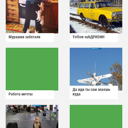
Мурашки забегали
Yellow subДРИЗИН
Да иди ты сам знаешь
Работа мечты
куда