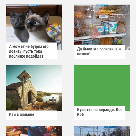
А может не будем его
Да были же сосиски, я ж
ловить, пусть тока
помню!!
поближе подойдет
Кушетка на веранде. Кос
Рай в шалаше
Коб