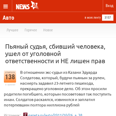
Вход
Авто
в мою ленту
3157
Лучшее
Горячее
Новое
Пьяный судья, сбивший человека,
ушел от уголовной
ответственности и НЕ лишен прав
В отношении экс-судьи из Казани Эдуарда
отметили
138
Солдатова, который, будучи пьяным за рулем,
насмерть задавил 23-летнего пешехода,
в архиве
прекращено уголовное дело. Об этом просили
родители погибшего, которым посоветовал так поступить
имам. Солдатов раскаялся, извинился и заплатил
потерпевшим полтора миллиона рублей
Источник:
gazeta.ru/auto/2011/10/26_a_38...