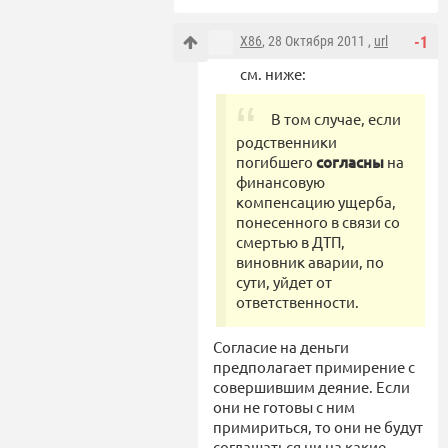
X86
, 28 Октября 2011 ,
url
-1
см. ниже:
В том случае, если
родственники
погибшего
согласны
на
финансовую
компенсацию ущерба,
понесенного в связи со
смертью в ДТП,
виновник аварии, по
сути, уйдет от
ответственности.
Согласие на деньги
предполагает примирение с
совершившим деяние. Если
они не готовы с ним
примириться, то они не будут
соглашаться ни на какие