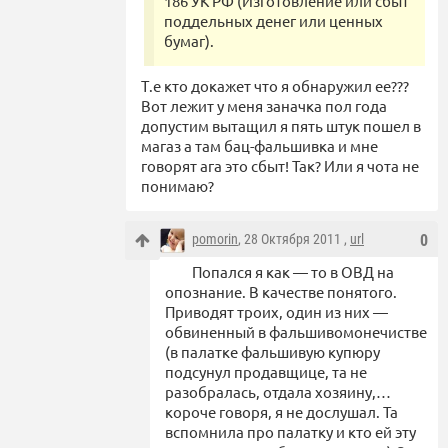
186 УК РФ (Изготовление или сбыт
поддельных денег или ценных
бумаг).
Т.е кто докажет что я обнаружил ее???
Вот лежит у меня заначка пол года
допустим вытащил я пять штук пошел в
магаз а там бац-фальшивка и мне
говорят ага это сбыт! Так? Или я чота не
понимаю?
pomorin
, 28 Октября 2011 ,
url
0
Попался я как — то в ОВД на
опознание. В качестве понятого.
Приводят троих, один из них —
обвиненный в фальшивомонечистве
(в палатке фальшивую купюру
подсунул продавщице, та не
разобралась, отдала хозяину,…
короче говоря, я не дослушал. Та
вспомнила про палатку и кто ей эту