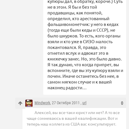
купюры дал, в обратку, короче.) Суть
не в этом. Я бы и без той
продавшицы, как понятой,
определил, кто арестованный
фальшивомонетчик: у него в кедах
(тогда еще были кеды и СССР), не
было шнурков. То есть, кого органы
взяли и кто уже в СИЗО малость
покантовался. Я, правда, это
отметил вслух и адвокат это в
книжечку занес. Но, это было давно.
Я так думаю, что когда припрет, вы
вспомните, где вы эту купюру взяли и
почем. Иначе останетесь без нее, в
самом мягком случае и к вашей
наконец радости…
Mindwork
, 27 Октября 2011 ,
url
0
Алексей, вы все-таки юрист или нет? А то все
чаще сомневаюсь в вашей квалификации. Вот и
теперь наш коллега из США вас консультирует.