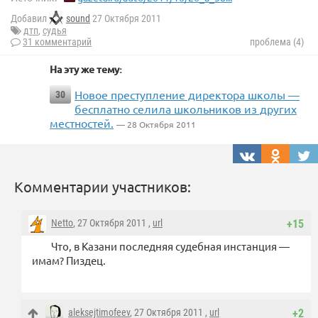
Добавил
sound
27 Октября 2011
дтп
,
судья
31 комментарий
проблема (4)
На эту же тему:
Новое преступление директора школы —
30
бесплатно селила школьников из других
местностей.
— 28 Октября 2011
Комментарии участников:
Netto
, 27 Октября 2011 ,
url
+15
Что, в Казани последняя судебная инстанция —
имам? Пиздец.
aleksejtimofeev
, 27 Октября 2011 ,
url
+2