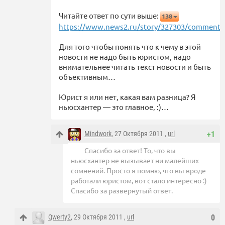
Читайте ответ по сути выше:
138
https://www.news2.ru/story/327303/comment9
Для того чтобы понять что к чему в этой
новости не надо быть юристом, надо
внимательнее читать текст новости и быть
объективным…
Юрист я или нет, какая вам разница? Я
ньюсхантер — это главное, :)…
Mindwork
, 27 Октября 2011 ,
url
+1
Спасибо за ответ! То, что вы
ньюсхантер не вызывает ни малейших
сомнений. Просто я помню, что вы вроде
работали юристом, вот стало интересно :)
Спасибо за развернутый ответ.
Qwerty2
, 29 Октября 2011 ,
url
0