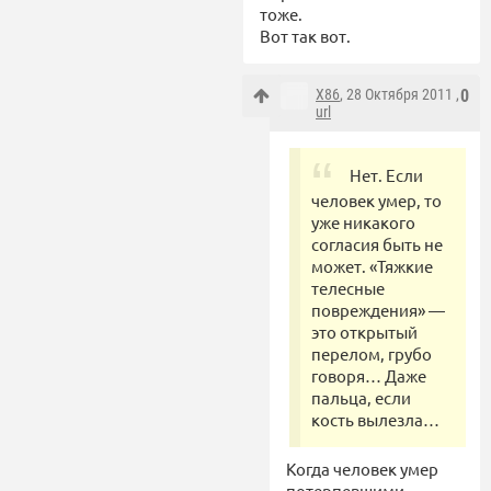
тоже.
Вот так вот.
X86
, 28 Октября 2011 ,
0
url
Нет. Если
человек умер, то
уже никакого
согласия быть не
может. «Тяжкие
телесные
повреждения» —
это открытый
перелом, грубо
говоря… Даже
пальца, если
кость вылезла…
Когда человек умер
потерпевшими