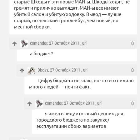
старые Шкоды и эти новые MAN-ы. Шкоды ходят, не
гремят и прилично выглядят. MAN-ы все имеют
убитый салон и убитую ходовку. Вывод — лучше
старый, но чешский троллейбус, чем новый, но
местной сборки.
comander
, 27 Октября 2011 ,
url
0
а бюджет?
Dboss
, 27 Октября 2011 ,
url
0
Цифру бюджета не знаю, но что его пилило
много людей — почти факт.
comander
, 27 Октября 2011 ,
url
0
я имел в виду итоговый ценник для
городского бюджета по закупке/
эксплуатации обоих вариантов