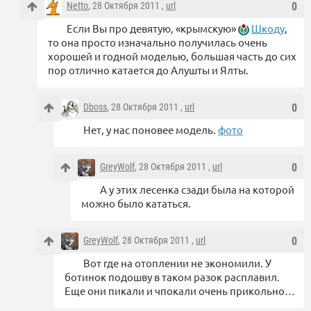
Netto
, 28 Октября 2011 ,
url
0
Если Вы про девятую, «крымскую»
Шкоду
,
то она просто изначально получилась очень
хорошей и годной моделью, большая часть до сих
пор отлично катается до Алушты и Ялты.
Dboss
, 28 Октября 2011 ,
url
0
Нет, у нас поновее модель.
фото
GreyWolf
, 28 Октября 2011 ,
url
0
А у этих лесенка сзади была на которой
можно было кататься.
GreyWolf
, 28 Октября 2011 ,
url
0
Вот где на отоплении не экономили. У
ботинок подошву в таком разок расплавил.
Еще они пикали и чпокали очень прикольно…