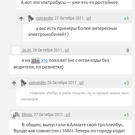
А вот эти элктробусы — уже что-то достойное.
comander
, 27 Октября 2011 ,
url
+1
у вас есть примеры более интересных
электромобилей? )
Jo-Jo
, 26 Октября 2011 ,
url
0
а на
это
похоже? (не считая езды без
23
водителя, по разметке)
comander
, 26 Октября 2011 ,
url
+3
главное чтобы в рейс пошло. ну и лучше наше чем
немецое
Dboss
, 27 Октября 2011 ,
url
+1
В общем, выпустили в Алмате свой троллейбус.
Вроде как совместно с MAN. Теперь по городу ходят