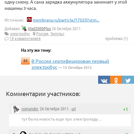
одну смену. А сама зарядка аккумулятора занимает у этой
машины 3 часа.
Источник:
membrana.ru/particle/17020?utm...
Добавил
Vlad2000Plus
26 Октября 2011
электробус
Россия
,
Энгельс
18 комментариев
проблема (1)
На эту же тему:
В России сертифицирован первый
84
электробус
— 15 Октября 2012
Комментарии участников:
comander
, 26 Октября 2011 ,
url
+1
тут была новость еще про электроладу…