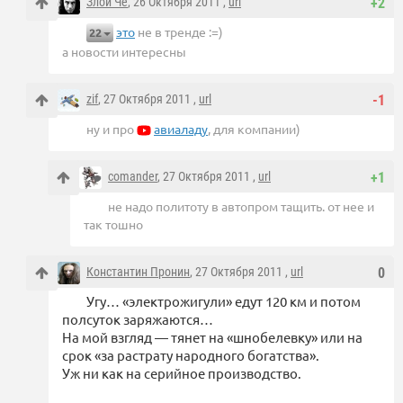
Злой Че
, 26 Октября 2011 ,
url
+2
это
не в тренде :=)
22
а новости интересны
zif
, 27 Октября 2011 ,
url
-1
ну и про
авиаладу
, для компании)
comander
, 27 Октября 2011 ,
url
+1
не надо политоту в автопром тащить. от нее и
так тошно
Константин Пронин
, 27 Октября 2011 ,
url
0
Угу… «электрожигули» едут 120 км и потом
полсуток заряжаются…
На мой взгляд — тянет на «шнобелевку» или на
срок «за растрату народного богатства».
Уж ни как на серийное производство.