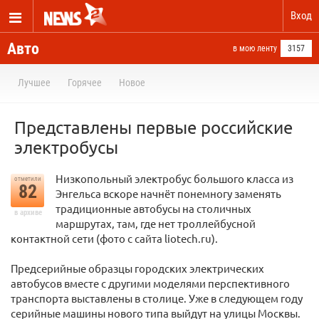
Вход
Авто
в мою ленту
3157
Лучшее
Горячее
Новое
Представлены первые российские
электробусы
Низкопольный электробус большого класса из
отметили
82
Энгельса вскоре начнёт понемногу заменять
традиционные автобусы на столичных
в архиве
маршрутах, там, где нет троллейбусной
контактной сети (фото с сайта liotech.ru).
Предсерийные образцы городских электрических
автобусов вместе с другими моделями перспективного
транспорта выставлены в столице. Уже в следующем году
серийные машины нового типа выйдут на улицы Москвы.