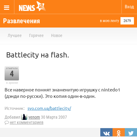
Вход
Развлечения
в мою ленту
2679
Лучшее
Горячее
Новое
Battlecity на flash.
отметили
4
в архиве
Все наверное помнят знаменитую игрушку с nintedo1
(дэнди по-русски). Это копия один-в-один.
Источник:
syo.com.ua/battlecity/
Добавил
venom
30 Марта 2007
нет комментариев