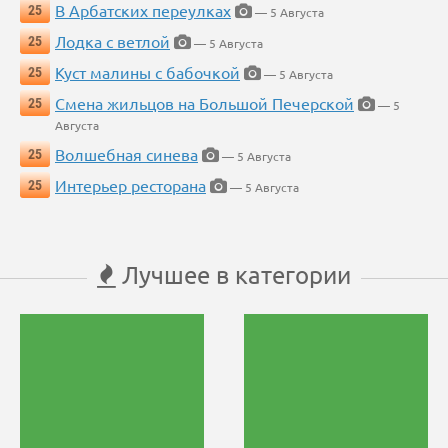
В Арбатских переулках
25
— 5 Августа
Лодка с ветлой
25
— 5 Августа
Куст малины с бабочкой
25
— 5 Августа
Смена жильцов на Большой Печерской
25
— 5
Августа
Волшебная синева
25
— 5 Августа
Интерьер ресторана
25
— 5 Августа
Лучшее в категории