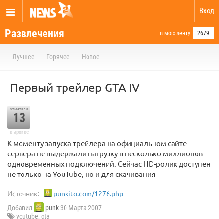
Вход
Развлечения
в мою ленту
2679
Лучшее
Горячее
Новое
Первый трейлер GTA IV
отметили
13
в архиве
К моменту запуска трейлера на официальном сайте
сервера не выдержали нагрузку в несколько миллионов
одновременных подключений. Сейчас HD-ролик доступен
не только на YouTube, но и для скачивания
Источник:
punkito.com/1276.php
Добавил
punk
30 Марта 2007
youtube
,
gta