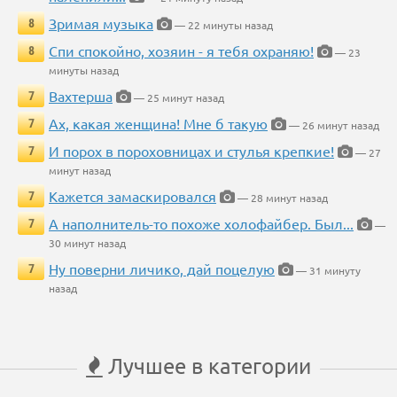
Зримая музыка
8
— 22 минуты назад
Спи спокойно, хозяин - я тебя охраняю!
8
— 23
минуты назад
Вахтерша
7
— 25 минут назад
Ах, какая женщина! Мне б такую
7
— 26 минут назад
И порох в пороховницах и стулья крепкие!
7
— 27
минут назад
Кажется замаскировался
7
— 28 минут назад
А наполнитель-то похоже холофайбер. Был...
7
—
30 минут назад
Ну поверни личико, дай поцелую
7
— 31 минуту
назад
Лучшее в категории