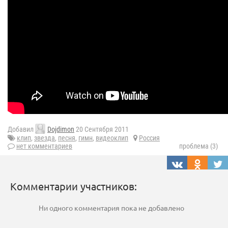
Добавил
Dojdimon
20 Сентября 2011
клип
,
звезда
,
песня
,
гимн
,
видеоклип
Россия
нет комментариев
проблема (3)
Комментарии участников:
Ни одного комментария пока не добавлено