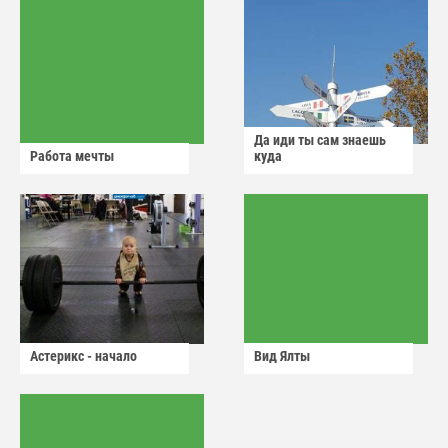
Да иди ты сам знаешь
Работа мечты
куда
Астерикс - начало
Вид Ялты