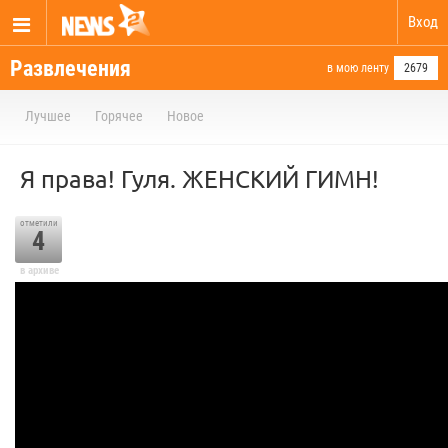
Вход
Развлечения
в мою ленту
2679
Лучшее
Горячее
Новое
Я права! Гуля. ЖЕНСКИЙ ГИМН!
отметили
4
в архиве