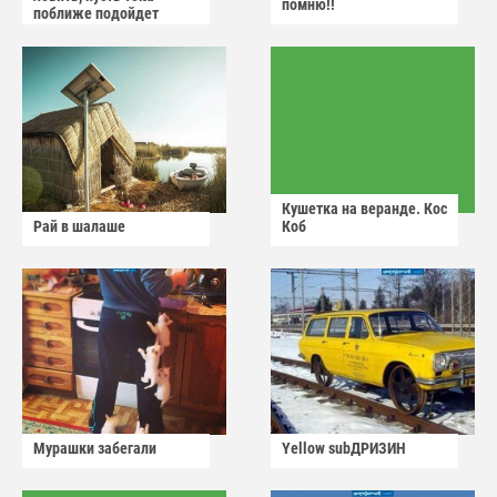
помню!!
поближе подойдет
Кушетка на веранде. Кос
Рай в шалаше
Коб
Мурашки забегали
Yellow subДРИЗИН