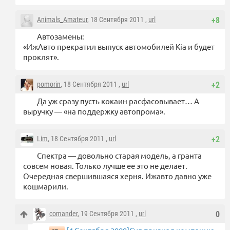
Animals_Amateur
, 18 Сентября 2011 ,
url
+8
Автозамены:
«ИжАвто прекратил выпуск автомобилей Kia и будет
проклят».
pomorin
, 18 Сентября 2011 ,
url
+2
Да уж сразу пусть кокаин расфасовывает… А
выручку — «на поддержку автопрома».
Lim
, 18 Сентября 2011 ,
url
+2
Спектра — довольно старая модель, а гранта
совсем новая. Только лучше ее это не делает.
Очередная свершившаяся херня. Ижавто давно уже
кошмарили.
comander
, 19 Сентября 2011 ,
url
0