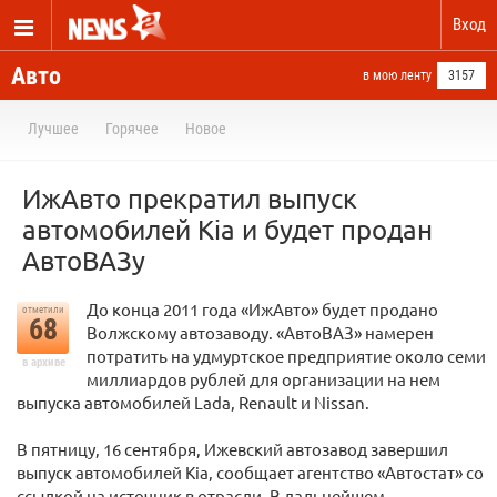
Вход
Авто
в мою ленту
3157
Лучшее
Горячее
Новое
ИжАвто прекратил выпуск
автомобилей Kia и будет продан
АвтоВАЗу
До конца 2011 года «ИжАвто» будет продано
отметили
68
Волжскому автозаводу. «АвтоВАЗ» намерен
потратить на удмуртское предприятие около семи
в архиве
миллиардов рублей для организации на нем
выпуска автомобилей Lada, Renault и Nissan.
В пятницу, 16 сентября, Ижевский автозавод завершил
выпуск автомобилей Kia, сообщает агентство «Автостат» со
ссылкой на источник в отрасли. В дальнейшем