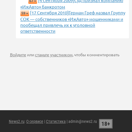
[4 Сентября 2009]Суд признал компанию
67
«ИжАвто» банкротом
[17 Сентября 2010]Герман Греф назвал Группу
59
СОК — собственников «ИжАвто» мошенниками и
пообещал привлечь их к уголовной
ответственности
Войдите
или
станьте участником
, чтобы комментировать
News2.ru
:
О сервисе
|
Статистика
| admin@news2.ru
18+