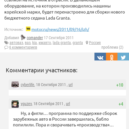
оборудование, на котором производились машины
корейской марки, будет перенастроено для сборки нового
бюджетного седана Lada Granta.
Источник:
motor.ru/news/2011/09/16/izh/
Добавил
comander
17 Сентября 2011
автоваз
,
ваз
,
kia
,
ижавто
,
lada granta
,
granta
Россия
6 комментариев
проблема (2)
Комментарии участников:
cyberlife
, 18 Сентября 2011 ,
url
+10
vguzev
, 18 Сентября 2011 ,
url
+4
Ну, а фигли… программа по поддержке сборок
зарубежных авто в России завершилась, бабло
попилили. Пора и сворачивать «производства»…