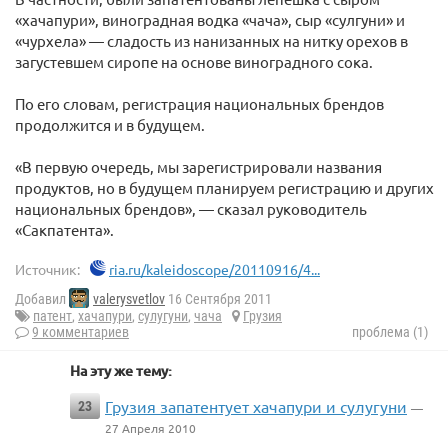
«хачапури», виноградная водка «чача», сыр «сулгуни» и
«чурхела» — сладость из нанизанных на нитку орехов в
загустевшем сиропе на основе виноградного сока.
По его словам, регистрация национальных брендов
продолжится и в будущем.
«В первую очередь, мы зарегистрировали названия
продуктов, но в будущем планируем регистрацию и других
национальных брендов», — сказал руководитель
«Сакпатента».
Источник:
ria.ru/kaleidoscope/20110916/4...
Добавил
valerysvetlov
16 Сентября 2011
патент
,
хачапури
,
сулугуни
,
чача
Грузия
9 комментариев
проблема (1)
На эту же тему:
Грузия запатентует хачапури и сулугуни
23
—
27 Апреля 2010