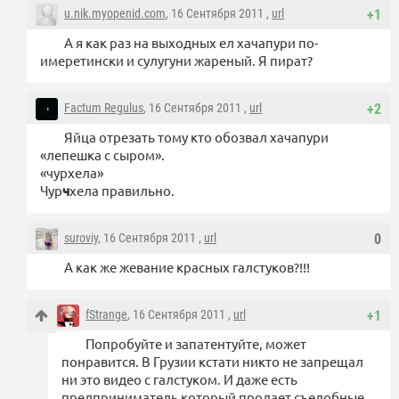
u.nik.myopenid.com
, 16 Сентября 2011 ,
url
+1
А я как раз на выходных ел хачапури по-
имеретински и сулугуни жареный. Я пират?
Factum Regulus
, 16 Сентября 2011 ,
url
+2
Яйца отрезать тому кто обозвал хачапури
«лепешка с сыром».
«чурхела»
Чур
ч
хела правильно.
suroviy
, 16 Сентября 2011 ,
url
0
А как же жевание красных галстуков?!!!
fStrange
, 16 Сентября 2011 ,
url
+1
Попробуйте и запатентуйте, может
понравится. В Грузии кстати никто не запрещал
ни это видео с галстуком. И даже есть
предприниматель который продает съедобные