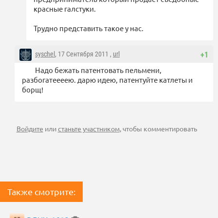
красные галстуки.
Трудно представить такое у нас.
syschel
, 17 Сентября 2011 ,
url
+1
Надо бежать патентовать пельмени,
разбогатеееею. дарю идею, патентуйте катлеты и
борщ!
Войдите
или
станьте участником
, чтобы комментировать
Также смотрите: