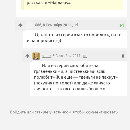
рассказал «Маркеру».
X86
, 8 Сентября 2011 ,
url
+1
О, так это из серии «за что боролись, на то
и напоролись» ))
suare
, 8 Сентября 2011 ,
url
0
Или из серии «полюбите нас
грязненькими, а чистенькими всяк
полюбит» ©, а ещё — «деньги не пахнут»
(пекуния нон олет) или даже «ничего
личного — это всего лишь бизнес».
Войдите
или
станьте участником
, чтобы комментировать