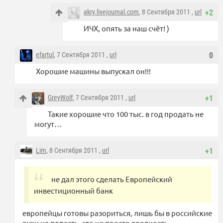
akry.livejournal.com
, 8 Сентября 2011 ,
url
+2
ИЧХ, опять за наш счёт! )
efartul
, 7 Сентября 2011 ,
url
0
Хорошие машины выпускал он!!!
GreyWolf
, 7 Сентября 2011 ,
url
+1
Такие хорошие что 100 тыс. в год продать не
могут…
Lim
, 8 Сентября 2011 ,
url
+1
не дал этого сделать Европейский
инвестиционный банк
европейцы готовы разориться, лишь бы в российские
руки не попасть. это не просто вредность.