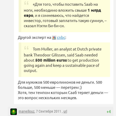
«Для того, чтобы поставить Saab на
ноги, необходимо вложить свыше
1 млрд
евро
, и я сомневаюсь, что найдется
инвестор, готовый заплатить такую сумму», –
сказал Нэгли Би-би-си.
Другой эхсперт на
cnbc
:
Tom Muller, an analyst at Dutch private
bank Theodoor Gilissen, said Saab needed
about
500 million euros
to get production
going again and keep a sustainable pace of
output.
Для мужиков 500 евролимонов не деньги. 500
больше, 500 меньше — перетрем ;)
Хотя, тем темпом которым Сааб теряет деньги —
это вопрос нескольких месяцев.
marvellouz
, 7 Сентября 2011 ,
url
+4