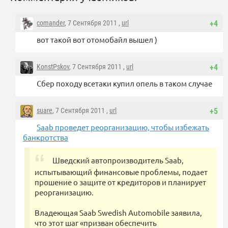
comander
, 7 Сентября 2011 ,
url
+4
вот такой вот отомобайл вышел )
KonstPskov
, 7 Сентября 2011 ,
url
+4
Сбер походу всетаки купил опель в таком случае
suare
, 7 Сентября 2011 ,
url
+5
Saab проведет реорганизацию, чтобы избежать
банкротства
Шведский автопроизводитель Saab,
испытывающий финансовые проблемы, подает
прошение о защите от кредиторов и планирует
реорганизацию.
Владеющая Saab Swedish Automobile заявила,
что этот шаг «призван обеспечить