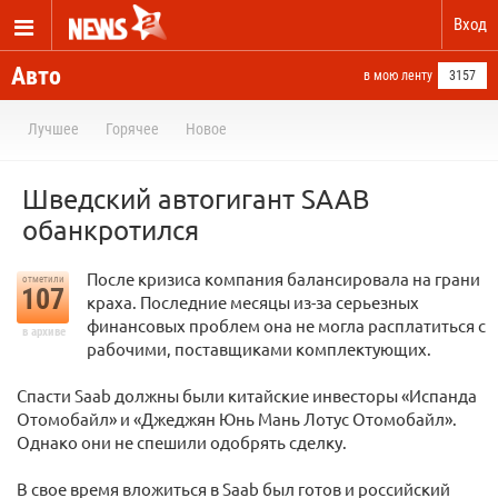
Вход
Авто
в мою ленту
3157
Лучшее
Горячее
Новое
Шведский автогигант SAAB
обанкротился
После кризиса компания балансировала на грани
отметили
107
краха. Последние месяцы из-за серьезных
финансовых проблем она не могла расплатиться с
в архиве
рабочими, поставщиками комплектующих.
Спасти Saab должны были китайские инвесторы «Испанда
Отомобайл» и «Джеджян Юнь Мань Лотус Отомобайл».
Однако они не спешили одобрять сделку.
В свое время вложиться в Saab был готов и российский