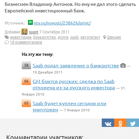
бизнесмен Владимир Антонов. Но ему не дал этого сделать
Европейский инвестиционный банк.
Источник:
ntv.ru/novosti/238626/print/
Добавил
suare
7 Сентября 2011
инвестиции
,
банкротство
,
долги
,
saab
,
автогигант
Швеция
18 комментариев
На эту же тему:
Saab подал заявление о банкротстве
38
—
19 Декабря 2011
GM боится русских: сделка по Saab
66
отложена из-за русского инвестора
— 31
Января 2010
Saab будет куплен сегодня или
65
уничтожен
— 7 Января 2010
Комментарии участников: