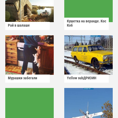
Кушетка на веранде. Кос
Рай в шалаше
Коб
Мурашки забегали
Yellow subДРИЗИН