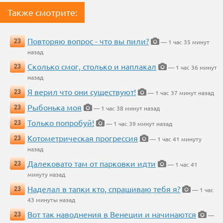
Также смотрите:
Повторяю вопрос - что вы пили?
23
— 1 час 35 минут
назад
Сколько смог, столько и наплакал
23
— 1 час 36 минут
назад
Я верил что они существуют!
23
— 1 час 37 минут назад
Рыбонька моя
23
— 1 час 38 минут назад
Только попробуй!
23
— 1 час 39 минут назад
Котометрическая прогрессия
23
— 1 час 41 минуту
назад
Далековато там от парковки идти
23
— 1 час 41
минуту назад
Наделал в тапки кто, спрашиваю тебя я?
23
— 1 час
43 минуты назад
Вот так наводнения в Венеции и начинаются
23
—