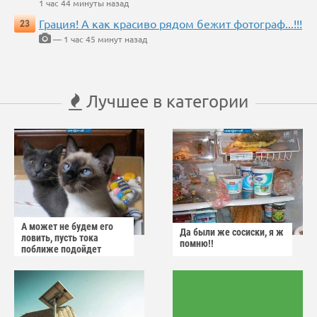
1 час 44 минуты назад
Грация! А как красиво рядом бежит фотограф...!!!
23
— 1 час 45 минут назад
Лучшее в категории
А может не будем его
Да были же сосиски, я ж
ловить, пусть тока
помню!!
поближе подойдет