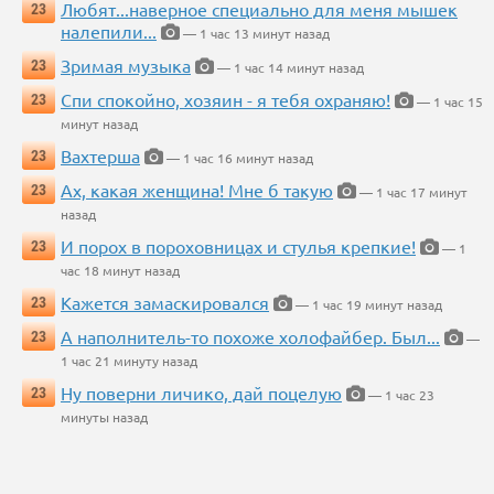
Любят...наверное специально для меня мышек
23
налепили...
— 1 час 13 минут назад
Зримая музыка
23
— 1 час 14 минут назад
Спи спокойно, хозяин - я тебя охраняю!
23
— 1 час 15
минут назад
Вахтерша
23
— 1 час 16 минут назад
Ах, какая женщина! Мне б такую
23
— 1 час 17 минут
назад
И порох в пороховницах и стулья крепкие!
23
— 1
час 18 минут назад
Кажется замаскировался
23
— 1 час 19 минут назад
А наполнитель-то похоже холофайбер. Был...
23
—
1 час 21 минуту назад
Ну поверни личико, дай поцелую
23
— 1 час 23
минуты назад