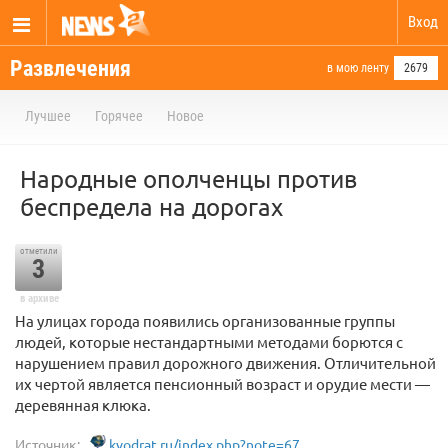
Вход
Развлечения
в мою ленту
2679
Лучшее
Горячее
Новое
Народные ополченцы против
беспредела на дорогах
отметили
3
в архиве
На улицах города появились организованные группы
людей, которые нестандартными методами борются с
нарушением правил дорожного движения. Отличительной
их чертой является пенсионный возраст и орудие мести —
деревянная клюка.
Источник:
kvodrat.ru/index.php?note=67