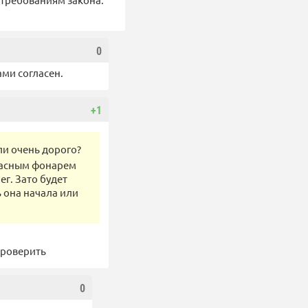
0
ами согласен.
+1
ли очень дорого?
красным фонарем
ег. Зато будет
ь она начала или
проверить
0