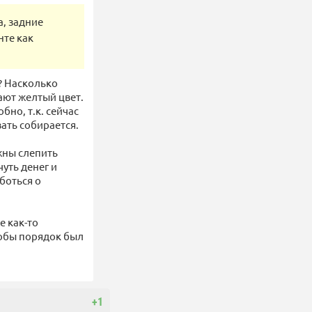
, задние
нте как
? Насколько
ают желтый цвет.
бно, т.к. сейчас
ать собирается.
жны слепить
чуть денег и
боться о
е как-то
чтобы порядок был
+1