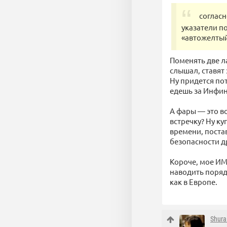
согласн
указатели п
«автожелты
Поменять две л
слышал, ставят
Ну придется пот
едешь за Инфин
А фары — это в
встречку? Ну ку
времени, поста
безопасности д
Короче, мое ИМ
наводить порядо
как в Европе.
Shura