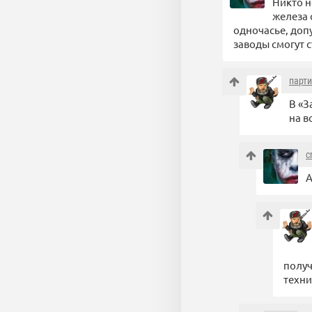
Никто н
железа 
одночасье, доп
заводы смогут с
парт
В «З
на в
c
А
получ
техни