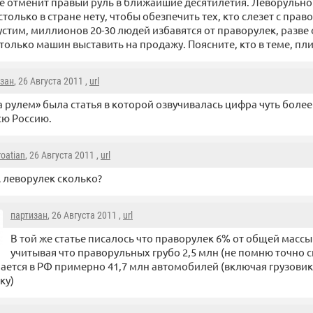
е отменит правый руль в ближайшие десятилетия. Леворульно
столько в стране нету, чтобы обезпечить тех, кто слезет с право
устим, миллионов 20-30 людей избавятся от праворулек, разве
только машин выставить на продажу. Поясните, кто в теме, пли
изан
, 26 Августа 2011 ,
url
а рулем» была статья в которой озвучивалась цифра чуть более
сю Россию.
roatian
, 26 Августа 2011 ,
url
 леворулек сколько?
партизан
, 26 Августа 2011 ,
url
В той же статье писалось что праворулек 6% от общей массы 
учитывая что праворульных грубо 2,5 млн (не помню точно ск
ается в РФ примерно 41,7 млн автомобилей (включая грузовик
ку)