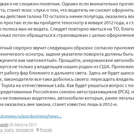
дкая и не слишком понятная. Однако если внимательно проче
та, станет ясно: слухи о том, что водитель не сможет оформит
ка действия талона ТО осталось менее полугода, оказались во
 простая: если вы пройдете техосмотр в январе 2012 года, а с
го полиса вам не видать. Следует повторно явиться на ТО, благ
только потом обращаться к страховщикам с целью оформлени
ятный сюрприз звучит следующим образом: согласно приложе
хнического осмотра, задние указатели поворота должны быть 
окументе как «автожелтый». Прощайте, американские автомоб
нутся не только у владельцев машин родом из США. Приложен
т работу фар ближнего и дальнего света. Здесь не будет шансо
, законодатели все-таки добились своего: пересадить владельц
Toyota на отечественные Lada. Как будет решаться вопрос с п
ккредитованных Российским союзом автостраховщиков (РСА), и 
ем не повинным водителям, автомобили которых, ранее легаль
а оказались вне закона, станет известно лишь в 2012-м.
utonews.ru/autobusiness/news....
nardo
26 Августа 2011
ка
,
осаго
,
техосмотр
Россия