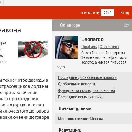
И
Вход
в мою ленту
3157
Об авторе
закона
Leonardo
тра
Профиль
|
Статистика
 –
Самый ценный ресурс на
а,
Земле - это не нефть, газ и
ять
золото, а чистая питьевая
вода.
Последние добавленные новости
ты техосмотра дважды в
Одобренные новости
ны страховщиков должны
Френдлента последних новостей
ие при заключении
Последние комментарии
она о прохождении
вия которых истекает
Личные данные
 заключаемого договора
 в заключении договора
Местоположение: Москва
Репутация: