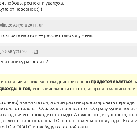
я любовь, респект и уважуха.
думают наверное :) )
odin
, 26 Августа 2011 ,
url
т сыграть на этом — рассчет таков и у меня.
n
, 26 Августа 2011 ,
url
ена панику разводить?
и главный из них: многим действительно
придется являться
н
дважды в год
, вне зависимости от того, исправна машина или 
стоянно) дважды в год, а один раз синхронизировать периоды 
е года от талона ТО, заехал, прошел это ТО, сразу купил поли
а в год ничего проходить не надо. А нужно это, в сущности, то
о, если от старого талона ТО осталось меньше полугода). Если
то ТО и ОСАГО и так будут от одной даты.