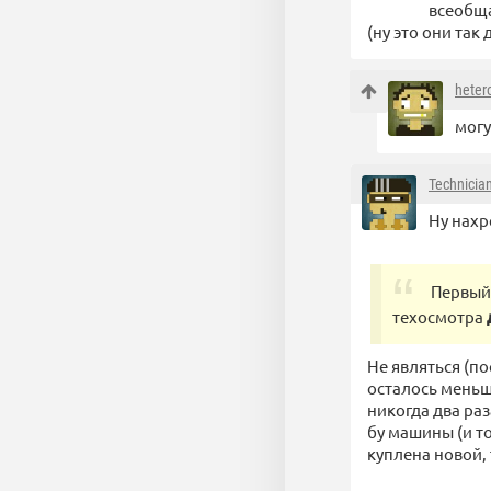
всеобща
(ну это они так 
heter
могу
Technicia
Ну нахр
Первый 
техосмотра
Не являться (по
осталось меньш
никогда два раз
бу машины (и т
куплена новой, 