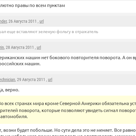
лютно правы по всем пунктам
nder
, 26 Августа 2011 ,
url
ал еще вставляют зеленую фольгу в отражатель
in
, 28 Августа 2011 ,
url
ериканских машин нет бокового повторителя поворота. А он 
российских машин.
echnician
, 29 Августа 2011 ,
url
а, верно.
Во всех странах мира кроме Северной Америки обязательна ус
рителей поворота, которые позволяют увидеть сигнал поворот
 автомобиля.
т, возни будет побольше. Но сути дела это не меняет. Все равно
льно небольшую сумму денег реально адаптировать машину к