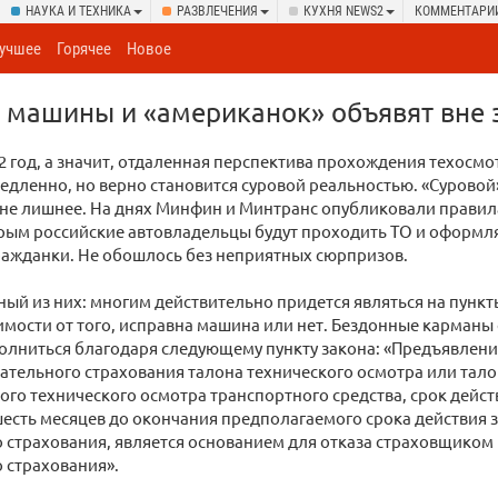
НАУКА И ТЕХНИКА
РАЗВЛЕЧЕНИЯ
КУХНЯ NEWS2
КОММЕНТАРИ
учшее
Горячее
Новое
 машины и «американок» объявят вне 
2 год, а значит, отдаленная перспектива прохождения техосмо
едленно, но верно становится суровой реальностью. «Суровой»
не лишнее. На днях Минфин и Минтранс опубликовали правил
рым российские автовладельцы будут проходить ТО и оформл
ражданки. Не обошлось без неприятных сюрпризов.
ный из них: многим действительно придется являться на пунк
симости от того, исправна машина или нет. Бездонные карма
олниться благодаря следующему пункту закона: «Предъявлен
ательного страхования талона технического осмотра или тал
ого технического осмотра транспортного средства, срок дейст
шесть месяцев до окончания предполагаемого срока действия
 страхования, является основанием для отказа страховщиком
 страхования».