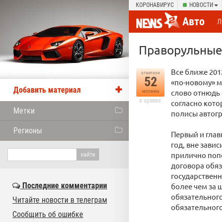
КОРОНАВИРУС
НОВОСТИ
Авто
Л
Праворульные
Все ближе 201
отметили
52
«по-новому» м
Добавить материал
слово отнюдь 
человека
в архиве
согласно кото
Метки
полисы автог
Регионы
Первый и глав
год, вне зави
прилично поп
договора обяз
государственн
Последние комментарии
более чем за 
обязательного
Читайте новости в телеграм
обязательного
Сообщить об ошибке