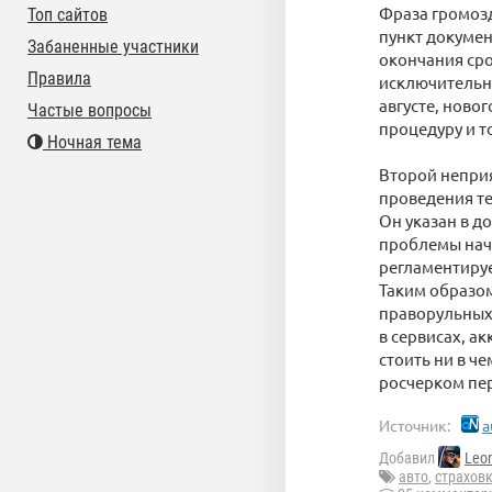
Фраза громоз
Топ сайтов
пункт докумен
Забаненные участники
окончания сро
Правила
исключительно
августе, ново
Частые вопросы
процедуру и 
Ночная тема
Второй непри
проведения те
Он указан в д
проблемы нач
регламентируе
Таким образом
праворульных 
в сервисах, а
стоить ни в ч
росчерком пер
Источник:
a
Добавил
Leo
авто
,
страхов