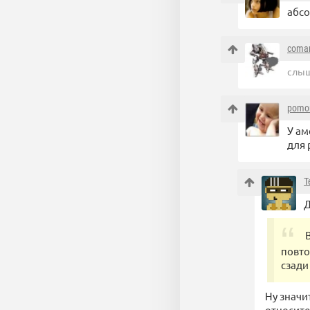
абсо
coma
слыш
pomor
У ам
для 
T
Д
повто
сзади
Ну значи
относите