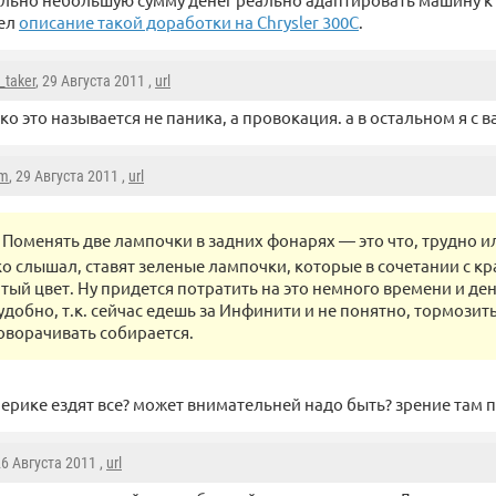
шел
описание такой доработки на Chrysler 300C
.
_taker
, 29 Августа 2011 ,
url
ко это называется не паника, а провокация. а в остальном я с в
sm
, 29 Августа 2011 ,
url
Поменять две лампочки в задних фонарях — это что, трудно и
о слышал, ставят зеленые лампочки, которые в сочетании с 
тый цвет. Ну придется потратить на это немного времени и ден
удобно, т.к. сейчас едешь за Инфинити и не понятно, тормозит
оворачивать собирается.
америке ездят все? может внимательней надо быть? зрение там 
26 Августа 2011 ,
url