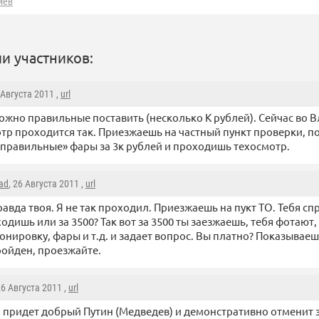
иев
и участников:
 Августа 2011 ,
url
жно правильные поставить (несколько К рублей). Сейчас во 
тр проходится так. Приезжаешь на частный пункт проверки, п
еправильные» фары за 3к рублей и проходишь техосмотр.
lad
, 26 Августа 2011 ,
url
авда твоя. Я не так проходил. Приезжаешь на пукт ТО. Тебя сп
одишь или за 3500? Так вот за 3500 ты заезжаешь, тебя фотают,
онировку, фары и т.д. и задает вопрос. Вы платно? Показываеш
пройден, проезжайте.
26 Августа 2011 ,
url
 придет добрый Путин (Медведев) и демонстративно отменит э