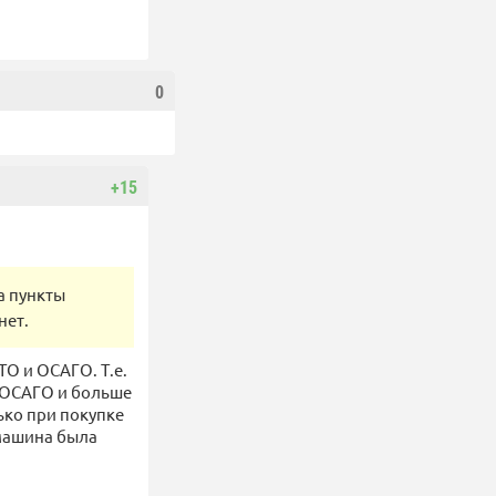
0
+15
а пункты
нет.
ТО и ОСАГО. Т.е.
с ОСАГО и больше
лько при покупке
 машина была