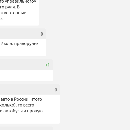
го «правильного»
го руля. В
 отверточные
з.
0
 2 млн. праворулек
+1
0
авто в России, итого
олько), то всего
и автобусы и прочую