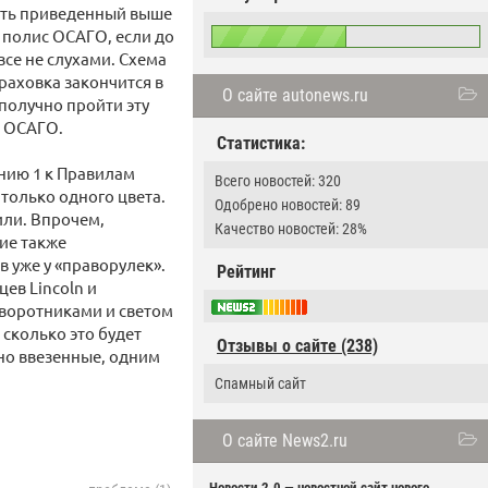
сть приведенный выше
ь полис ОСАГО, если до
все не слухами. Схема
траховка закончится в
О сайте autonews.ru
ополучно пройти эту
я ОСАГО.
Статистика:
нию 1 к Правилам
Всего новостей: 320
только одного цвета.
Одобрено новостей: 89
или. Впрочем,
Качество новостей: 28%
ие также
в уже у «праворулек».
Рейтинг
ев Lincoln и
оворотниками и светом
сколько это будет
Отзывы о сайте (238)
но ввезенные, одним
Cпамный сайт
О сайте News2.ru
Новости 2.0 — новостной сайт нового