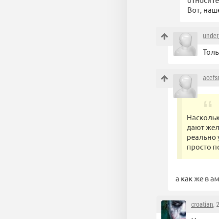
Вот, на
under
Толь
acef
Наскольк
дают жел
реально 
просто п
а как же в 
croatian
, 