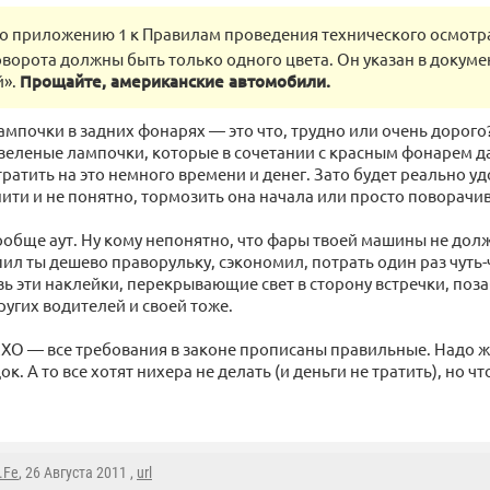
о приложению 1 к Правилам проведения технического осмотра
оворота должны быть только одного цвета. Он указан в докуме
й».
Прощайте, американские автомобили.
ампочки в задних фонарях — это что, трудно или очень дорого
 зеленые лампочки, которые в сочетании с красным фонарем д
ратить на это немного времени и денег. Зато будет реально удо
ити и не понятно, тормозить она начала или просто поворачив
ообще аут. Ну кому непонятно, что фары твоей машины не дол
пил ты дешево праворульку, сэкономил, потрать один раз чуть-
вь эти наклейки, перекрывающие свет в сторону встречки, поза
ругих водителей и своей тоже.
ХО — все требования в законе прописаны правильные. Надо ж
к. А то все хотят нихера не делать (и деньги не тратить), но 
.Fe
, 26 Августа 2011 ,
url