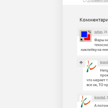
25 комментар
Комментари
suhan
, 26
Фары мо
техосмо
наклейку на «н
lexxv
Непр
прох
что меряет т
все ок, ТО 
lexxvlad
, 
А потом