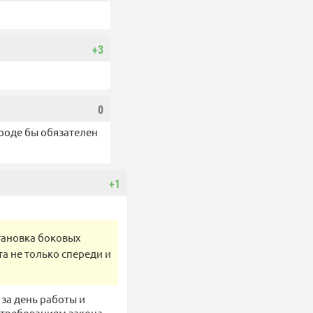
+3
0
вроде бы обязателен
+1
тановка боковых
а не только спереди и
 за день работы и
 требованиям закона.