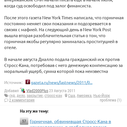
когда суд освободил под залог финансиста.
После этого газета New York Times написала, что горничная
постоянно меняет свои показания и подозревается в
связях с мафией. На следующий день в New York Post
вышла вторая разоблачительная статья о том, что
горничная якобы регулярно занималась проституцией в
отеле.
В начале августа Диалло подала гражданский иск против
Стросс-Кана, потребовав с него денежную компенсацию за
моральный ущерб, сумма которой пока неизвестна
Источник:
gazeta.ru/news/lastnews/2011/0...
Добавил
Vlad2000Plus
23 Августа 2011
суд
,
дело
,
закрытие
,
стросс-кан
Сша
,
Америка
,
Нью-Йорк
2 комментария
проблема (1)
На эту же тему:
Горничная, обвинившая Стросс-Кана в
57
изнасиловании, в свободное время