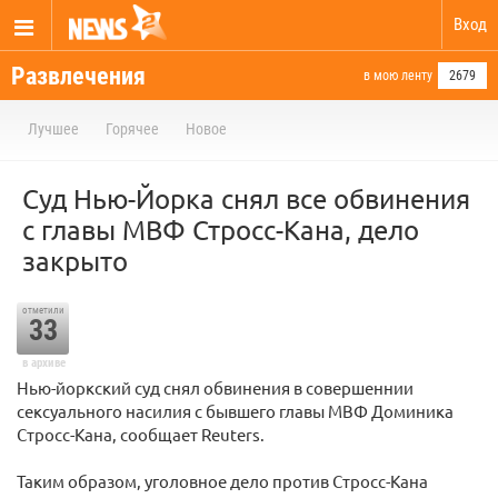
Вход
Развлечения
в мою ленту
2679
Лучшее
Горячее
Новое
Суд Нью-Йорка снял все обвинения
с главы МВФ Стросс-Кана, дело
закрыто
отметили
33
в архиве
Нью-йоркский суд снял обвинения в совершеннии
сексуального насилия с бывшего главы МВФ Доминика
Стросс-Кана, сообщает Reuters.
Таким образом, уголовное дело против Стросс-Кана