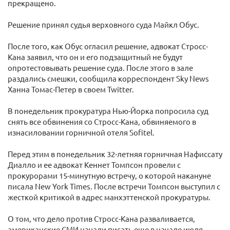
прекращено.
Решение принял судья верховного суда Майкл Обус.
После того, как Обус огласил решение, адвокат Стросс-
Кана заявил, что он и его подзащитный не будут
опротестовывать решение суда. После этого в зале
раздались смешки, сообщила корреспондент Sky News
Ханна Томас-Петер в своем Twitter.
В понедельник прокуратура Нью-Йорка попросила суд
снять все обвинения со Стросс-Кана, обвиняемого в
изнасиловании горничной отеля Sofitel.
Перед этим в понедельник 32-летняя горничная Нафиссату
Диалло и ее адвокат Кеннет Томпсон провели с
прокурорами 15-минутную встречу, о которой накануне
писала New York Times. После встречи Томпсон выступил с
жесткой критикой в адрес манхэттенской прокуратуры.
О том, что дело против Стросс-Кана разваливается,
американские СМИ начали писать еще в начале июля,