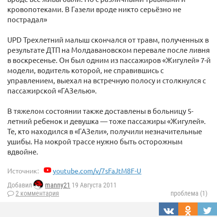
кровопотеками. В Газели вроде никто серьёзно не
пострадал»
UPD Трехлетний малыш скончался от травм, полученных в
результате ДТП на Молдавановском перевале после ливня
в воскресенье. Он был одним из пассажиров «Жигулей» 7-й
модели, водитель которой, не справившись с
управлением, выехал на встречную полосу и столкнулся с
пассажирской «ГАЗелью».
В тяжелом состоянии также доставлены в больницу 5-
летний ребенок и девушка — тоже пассажиры «Жигулей».
Те, кто находился в «ГАЗели», получили незначительные
ушибы. На мокрой трассе нужно быть осторожным
вдвойне.
Источник:
youtube.com/v/7sFaJtM8F-U
Добавил
manny21
19 Августа 2011
2 комментария
проблема (1)