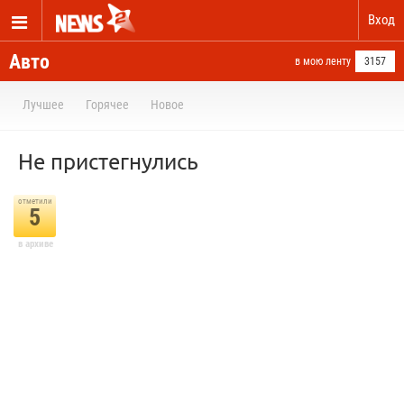
Вход
Авто
в мою ленту
3157
Лучшее
Горячее
Новое
Не пристегнулись
отметили
5
в архиве