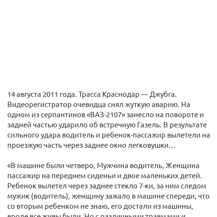
14 августа 2011 года. Трасса Краснодар — Джубга.
Видеорегистратор очевидца снял жуткую аварию. На
одном из серпантинов «ВАЗ-2107» занесло на повороте и
задней частью ударило об встречную Газель. В результате
сильного удара водитель и ребенок-пассажир вылетели на
проезжую часть через заднее окно легковушки…
«В машине были четверо, Мужчина водитель, Женщина
пассажир на переднем сиденьи и двое маленьких детей.
Ребенок вылетел через заднее стекло 7-ки, за ним следом
мужик (водитель), женщину зажало в машине спереди, что
со вторым ребенком не знаю, его достали из машины,
вроде все живы были. Но с различными травмами и