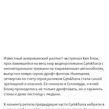
Известный американский раллист-экстремал Кен Блок,
прославившийся на весь мир видеороликами Gymkhana с
неповторимыми трюками на «заряженных» автомобилях,
выпустил новую серию дрифт-финтов. Нынешняя,
четвертая по счету серия роликов Gymkhana стала самой
зрелищной и опасной. Ее снимали в Голливуде, и в ней
Блоку приходилось не только дрифтовать, но и таранить
стены и даже лестницу с людьми.
К моменту релиза предыдущие части Gymkhana набрали в