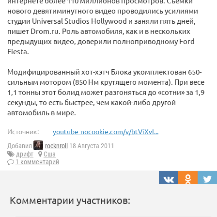
интернете более 110 миллионов просмотров. Съемки
нового девятиминутного видео проводились усилиями
студии Universal Studios Hollywood и заняли пять дней,
пишет Drom.ru. Роль автомобиля, как и в нескольких
предыдущих видео, доверили полноприводному Ford
Fiesta.
Модифицированный хот-хэтч Блока укомплектован 650-
сильным мотором (850 Нм крутящего момента). При весе
1,1 тонны этот болид может разгоняться до «сотни» за 1,9
секунды, то есть быстрее, чем какой-либо другой
автомобиль в мире.
Источник:
youtube-nocookie.com/v/btViXvI...
Добавил
rocknroll
18 Августа 2011
дрифт
Сша
1 комментарий
Комментарии участников: