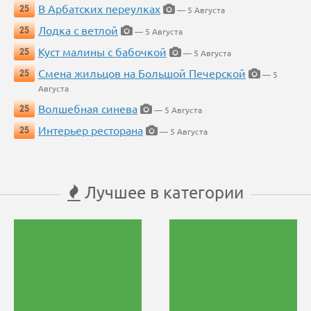
В Арбатских переулках
25
— 5 Августа
Лодка с ветлой
25
— 5 Августа
Куст малины с бабочкой
25
— 5 Августа
Смена жильцов на Большой Печерской
25
— 5
Августа
Волшебная синева
25
— 5 Августа
Интерьер ресторана
25
— 5 Августа
Лучшее в категории