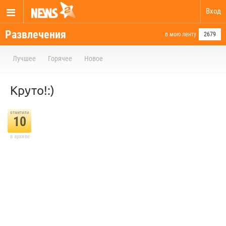
Вход
Развлечения
в мою ленту
2679
Лучшее
Горячее
Новое
Круто!:)
отметили
10
в архиве