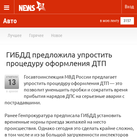
Вход
Авто
в мою ленту
3157
Лучшее
Горячее
Новое
ГИБДД предложила упростить
процедуру оформления ДТП
Госавтоинспекция МВД России предлагает
отметили
13
упростить процедуру оформления ДТП — это
позволит уменьшить пробки и сократить время
в архиве
прибытия нарядов ДПС на серьезные аварии с
пострадавшими.
Ранее Генпрокуратура предписала ГИБДД установить
временные нормы приезда экипажей на место
происшествия. Однако сегодня это сделать крайне сложно,
в том числе и из-за большой загруженности инспекторов