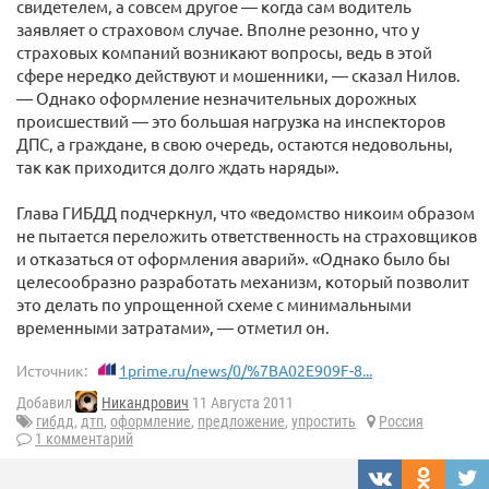
свидетелем, а совсем другое — когда сам водитель
заявляет о страховом случае. Вполне резонно, что у
страховых компаний возникают вопросы, ведь в этой
сфере нередко действуют и мошенники, — сказал Нилов.
— Однако оформление незначительных дорожных
происшествий — это большая нагрузка на инспекторов
ДПС, а граждане, в свою очередь, остаются недовольны,
так как приходится долго ждать наряды».
Глава ГИБДД подчеркнул, что «ведомство никоим образом
не пытается переложить ответственность на страховщиков
и отказаться от оформления аварий». «Однако было бы
целесообразно разработать механизм, который позволит
это делать по упрощенной схеме с минимальными
временными затратами», — отметил он.
Источник:
1prime.ru/news/0/%7BA02E909F-8...
Добавил
Никандрович
11 Августа 2011
гибдд
,
дтп
,
оформление
,
предложение
,
упростить
Россия
1 комментарий