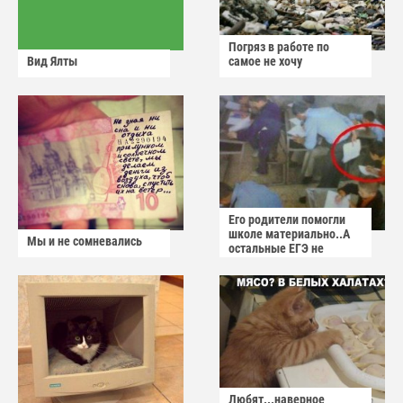
Погряз в работе по
Вид Ялты
самое не хочу
Его родители помогли
школе материально..А
Мы и не сомневались
остальные ЕГЭ не
сдадут
Любят...наверное