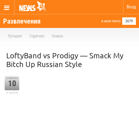
Вход
Развлечения
в мою ленту
2679
Лучшее
Горячее
Новое
LoftyBand vs Prodigy — Smack My
Bitch Up Russian Style
отметили
10
в архиве