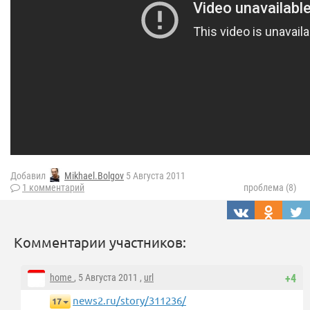
Добавил
Mikhael.Bolgov
5 Августа 2011
1 комментарий
проблема (8)
Комментарии участников:
home
, 5 Августа 2011 ,
url
+4
news2.ru/story/311236/
17