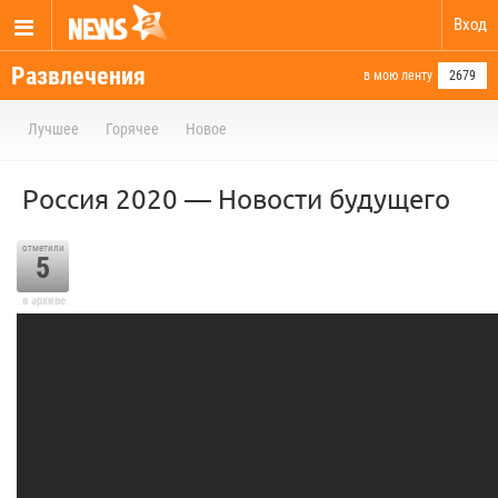
Вход
Развлечения
в мою ленту
2679
Лучшее
Горячее
Новое
Россия 2020 — Новости будущего
отметили
5
в архиве