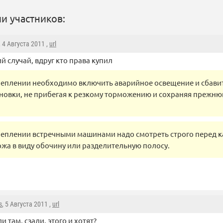
и участников:
, 4 Августа 2011 ,
url
ий случай, вдруг кто права купил
леплении необходимо включить аварийное освещение и сбавит
новки, не прибегая к резкому торможению и сохраняя прежн
леплении встречными машинами надо смотреть строго перед к
жа в виду обочину или разделительную полосу.
s
, 5 Августа 2011 ,
url
ли там, сзади, этого и хотят?