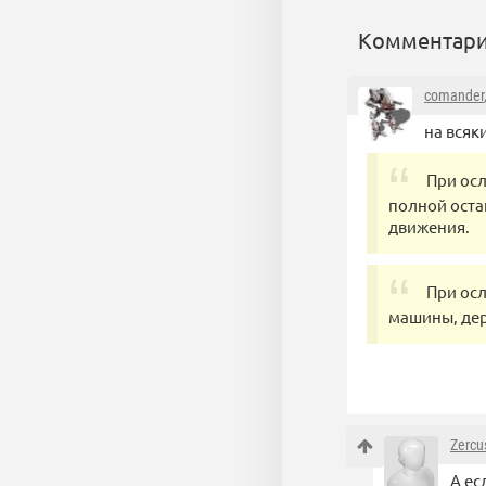
Комментари
comander
на всяк
При ос
полной оста
движения.
При ос
машины, дер
Zercu
А ес