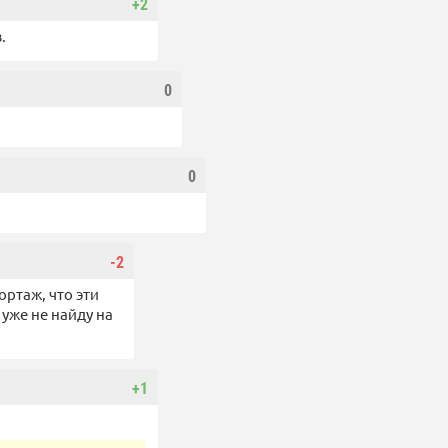
+2
.
0
0
-2
ртаж, что эти
 уже не найду на
+1