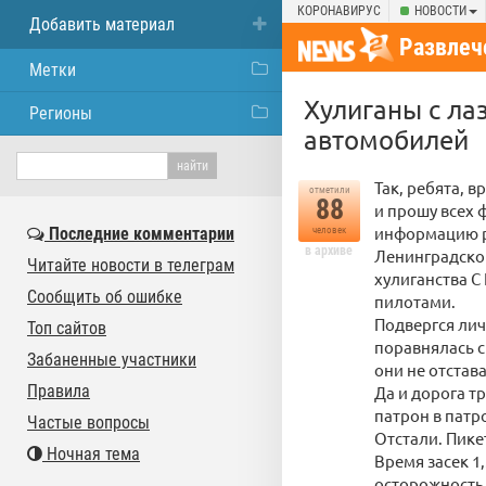
КОРОНАВИРУС
НОВОСТИ
Добавить материал
Развлеч
Метки
Хулиганы с ла
Регионы
автомобилей
Так, ребята, 
отметили
88
и прошу всех 
информацию р
Последние комментарии
человек
в архиве
Ленинградско
Читайте новости в телеграм
хулиганства 
Сообщить об ошибке
пилотами.
Подвергся лич
Топ сайтов
поравнялась с
Забаненные участники
они не отстав
Правила
Да и дорога т
патрон в патр
Частые вопросы
Отстали. Пике
Ночная тема
Время засек 1
осторожность 