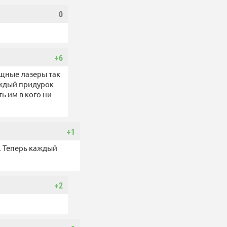
0
+6
ощные лазеры так
аждый придурок
ь им в кого ни
+1
м. Теперь каждый
+2