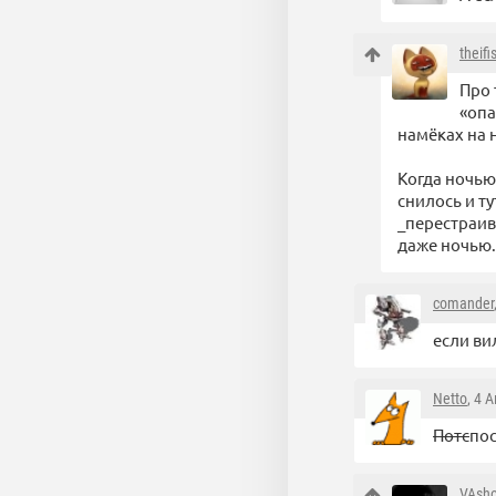
theifi
Про 
«опа
намёках на 
Когда ночью
снилось и т
_перестраив
даже ночью. 
comander
если ви
Netto
, 4 
Потс
по
VAsho