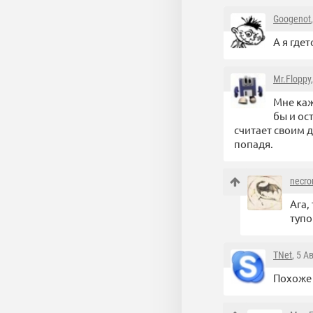
Googenot
А я где
Mr.Floppy
Мне каж
бы и ос
считает своим 
попадя.
necro
Ага,
тупо
TNet
, 5 А
Похоже 