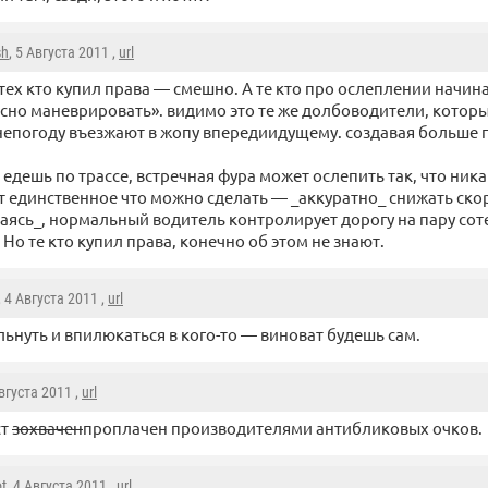
sh
, 5 Августа 2011 ,
url
тех кто купил права — смешно. А те кто про ослеплении начин
сно маневрировать». видимо это те же долбоводители, котор
непогоду въезжают в жопу впередиидущему. создавая больше
 едешь по трассе, встречная фура может ослепить так, что ника
ут единственное что можно сделать — _аккуратно_ снижать ско
аясь_, нормальный водитель контролирует дорогу на пару сот
Но те кто купил права, конечно об этом не знают.
, 4 Августа 2011 ,
url
льнуть и впилюкаться в кого-то — виноват будешь сам.
Августа 2011 ,
url
ст
зохвачен
проплачен производителями антибликовых очков.
t
, 4 Августа 2011 ,
url