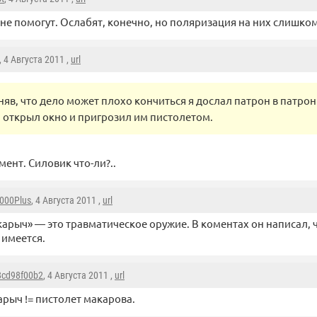
не помогут. Ослабят, конечно, но поляризация на них слишком
, 4 Августа 2011 ,
url
няв, что дело может плохо кончиться я дослал патрон в патро
 открыл окно и пригрозил им пистолетом.
ент. Силовик что-ли?..
000Plus
, 4 Августа 2011 ,
url
арыч» — это травматическое оружие. В коментах он написал, 
 имеется.
8cd98f00b2
, 4 Августа 2011 ,
url
рыч != пистолет макарова.