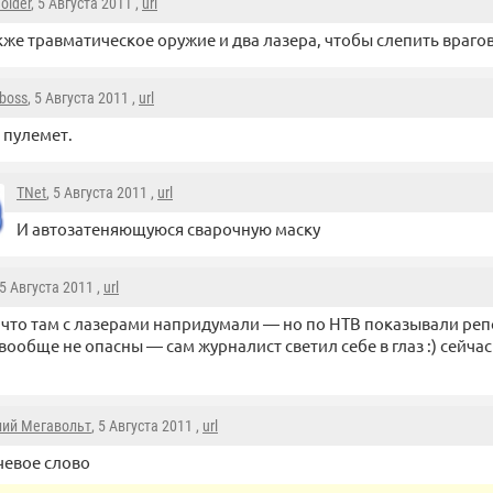
older
, 5 Августа 2011 ,
url
кже травматическое оружие и два лазера, чтобы слепить врагов
boss
, 5 Августа 2011 ,
url
 пулемет.
TNet
, 5 Августа 2011 ,
url
И автозатеняющуюся сварочную маску
 5 Августа 2011 ,
url
что там с лазерами напридумали — но по НТВ показывали репо
вообще не опасны — сам журналист светил себе в глаз :) сейчас
лий Мегавольт
, 5 Августа 2011 ,
url
евое слово