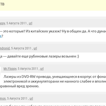
НТВ
oppy
, 5 Августа 2011 ,
url
— это которые? Из китайских указок? Ну в общем да. А что дум
х
?
ndronid
, 5 Августа 2011 ,
url
а — давайте еще рубиновые лазеры возьмем :)
Mr.Floppy
, 5 Августа 2011 ,
url
Лазеры из DVD-RW привода, умещающиеся в корпус от фона
электроникой и аккумуляторами не намного слабее и вполн
правимый вред зрению.
rmon
, 5 Августа 2011 ,
url