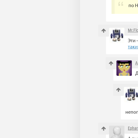
по 
Mr.Fl
Эти 
таки
A
Д
непо
Epha