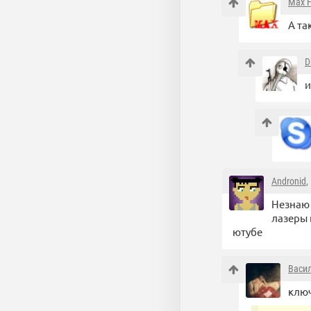
Max F
А та
D
и
Andronid
,
Незнаю 
лазеры 
ютубе
Васи
ключ