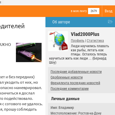
И
Вход
в мою ленту
2679
Об авторе
одителей
Vlad2000Plus
Профиль
|
Статистика
 ВАЖНО
Люди научились плавать
как рыбы, летать как
птицы. Осталось теперь
научиться жить как люди ... (Бернард
Шоу)
Последние добавленные новости
ет и без передних)
Одобренные новости
ал уходить от них, но
Френдлента последних новостей
а опасно маневрировал.
Последние комментарии
 кончиться я дослал
то подействовало.
Личные данные
 с сотового не удалось.
Имя: Владимир
ня, прошу соблюдать
Местоположение: Ростов-на-Дону