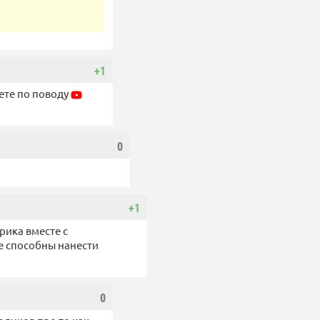
+1
аете по поводу
0
+1
рика вместе с
е способны нанести
0