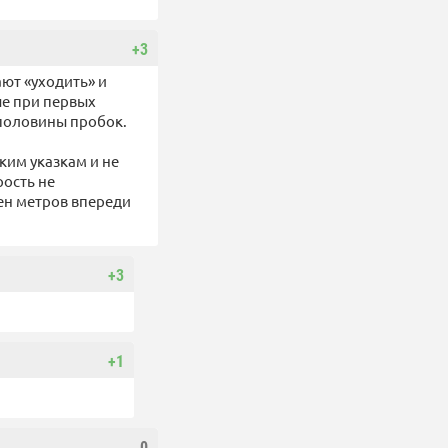
+3
ают «уходить» и
ые при первых
 половины пробок.
ким указкам и не
рость не
ен метров впереди
+3
+1
0