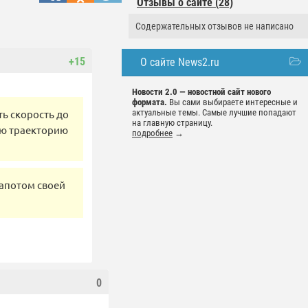
Отзывы о сайте (28)
Содержательных отзывов не написано
+15
О сайте News2.ru
Новости 2.0 — новостной сайт нового
формата.
Вы сами выбираете интересные и
ь скорость до
актуальные темы. Самые лучшие попадают
на главную страницу.
юю траекторию
подробнее
→
апотом своей
0