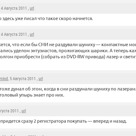
, 4 Августа 2011 ,
url
то здесь уже писал что такое скоро начнется.
, 4 Августа 2011 ,
url
ется, что если бы СМИ не раздували шумиху — компактные м
тались уделом энтузиастов, прожигающих шарики. А теперь к
долгом приобрести (собрать из DVD-RW привода) лазер и светит
mind
, 5 Августа 2011 ,
url
 тоже думал об этом, когда в сми раздумали шумиху по лазера
головый упырь знает про них.
вгуста 2011 ,
url
придется сразу 2 регистратора покупать — вперед и назад.