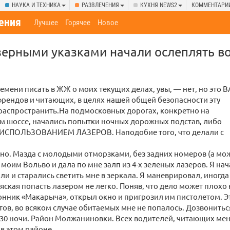
НАУКА И ТЕХНИКА
РАЗВЛЕЧЕНИЯ
КУХНЯ NEWS2
КОММЕНТАРИ
ения
Лучшее
Горячее
Новое
зерными указками начали ослеплять в
времени писать в ЖЖ о моих текущих делах, увы, — нет, но это
френдов и читающих, в целях нашей общей безопасности эту
аспространить.На подмосковных дорогах, конкретно на
м шоссе, начались попытки ночных дорожных подстав, либо
С ИСПОЛЬЗОВАНИЕМ ЛАЗЕРОВ. Наподобие того, что делали с
но. Мазда с молодыми отморзками, без задних номеров (а мож
 моим Вольво и дала по мне залп из 4-х зеленых лазеров. Я нач
али и старались светить мне в зеркала. Я маневрировал, иногд
ряская попасть лазером не легко. Поняв, что дело может плохо
онник «Макарыча», открыл окно и пригрозил им пистолетом. Э
тов, во всяком случае обитаемых мне не попалось. Дозвониться
,30 ночи. Район Молжаниновки. Всех водителей, читающих ме
в этом районе