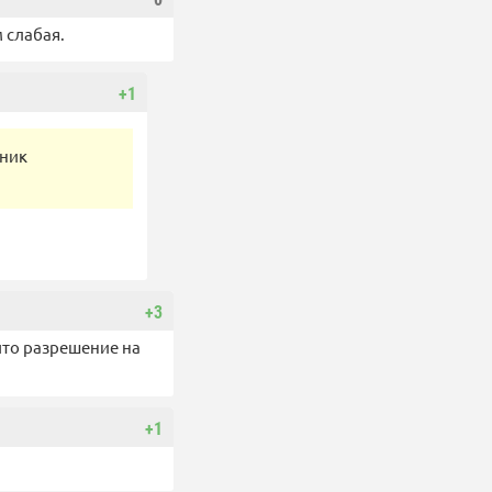
 слабая.
+1
нник
+3
что разрешение на
+1