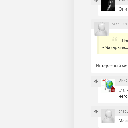
Они 
Sanctuera
По
«Макарыча»,
Интересный мом
Vlad2
«Мак
него
d41d
Мака