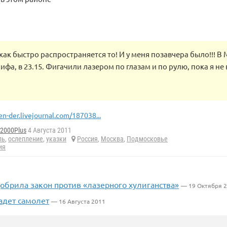
 как быстро распространяется то! И у меня позавчера было!!! В 
ифа, в 23.15. Фигачили лазером по глазам и по рулю, пока я н
en-der.livejournal.com/187038...
d2000Plus
4 Августа 2011
ль
,
ослепление
,
указки
Россия
,
Москва
,
Подмосковье
ия
обрила закон против «лазерного хулиганства»
— 19 Октября 
адет самолет
— 16 Августа 2011