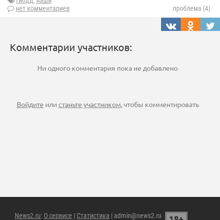
гибдд
,
наши
нет комментариев
проблема (4)
Комментарии участников:
Ни одного комментария пока не добавлено
Войдите
или
станьте участником
, чтобы комментировать
News2.ru
:
О сервисе
|
Статистика
| admin@news2.ru
18+