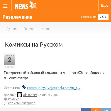
Вход
Развлечения
в мою ленту
2679
Лучшее
Горячее
Новое
Комиксы на Русском
отметили
2
в архиве
Ежедневный забавный комикс от членов ЖЖ-сообщества
ru_comicstrip!
Источник:
community.livejournal.com/ru_c...
Добавил
Alexander
27 Июня 2006
комиксы
нет комментариев