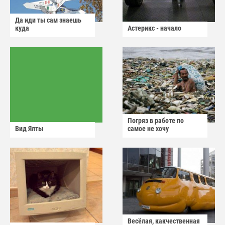
Да иди ты сам знаешь
куда
Астерикс - начало
Погряз в работе по
Вид Ялты
самое не хочу
Весёлая, какчественная