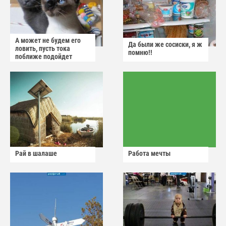
А может не будем его
Да были же сосиски, я ж
ловить, пусть тока
помню!!
поближе подойдет
Рай в шалаше
Работа мечты