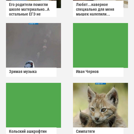
Его родители помогли
Любят...наверное
школе материально..А
специально для меня
остальные ЕГЭ не
мышек налепили...
сдадут
Зримая музыка
Иван Чернов
Кольский ашкрофтин
Симпатяги