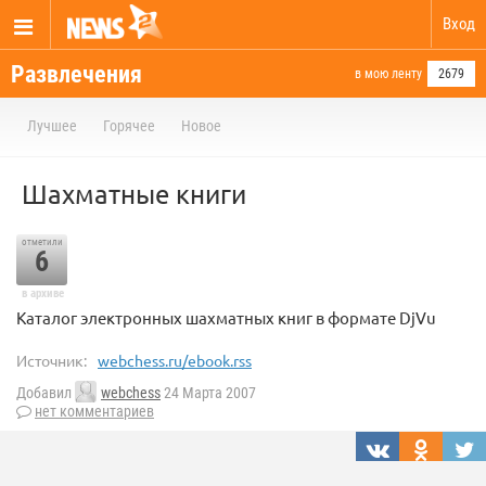
Вход
Развлечения
в мою ленту
2679
Лучшее
Горячее
Новое
Шахматные книги
отметили
6
в архиве
Каталог электронных шахматных книг в формате DjVu
Источник:
webchess.ru/ebook.rss
Добавил
webchess
24 Марта 2007
нет комментариев