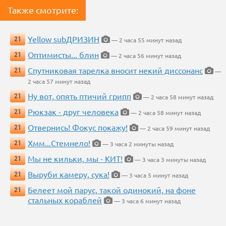
Также смотрите:
Yellow subДРИЗИН
21
— 2 часа 55 минут назад
Оптимисты... блин
21
— 2 часа 56 минут назад
Спутниковая тарелка вносит некий диссонанс
21
—
2 часа 57 минут назад
Ну вот, опять птичий грипп
21
— 2 часа 58 минут назад
Рюкзак - друг человека
21
— 2 часа 58 минут назад
Отвернись! Фокус покажу!
21
— 2 часа 59 минут назад
Хмм...Стемнело!
21
— 3 часа 2 минуты назад
Мы не кильки, мы - КИТ!
21
— 3 часа 3 минуты назад
Выруби камеру, сука!
21
— 3 часа 5 минут назад
Белеет мой парус, такой одинокий, на фоне
21
стальных кораблей
— 3 часа 6 минут назад