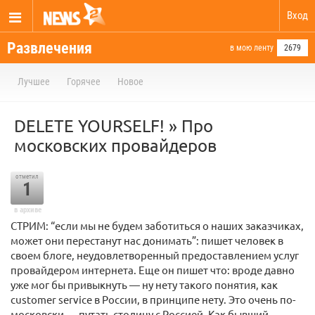
Вход
Развлечения
в мою ленту
2679
Лучшее
Горячее
Новое
DELETE YOURSELF! » Про
московских провайдеров
отметил
1
в архиве
СТРИМ: “если мы не будем заботиться о наших заказчиках,
может они перестанут нас донимать”: пишет человек в
своем блоге, неудовлетворенный предоставлением услуг
провайдером интернета. Еще он пишет что: вроде давно
уже мог бы привыкнуть — ну нету такого понятия, как
customer service в России, в принципе нету. Это очень по-
московски — путать столицу с Россией. Как бывший