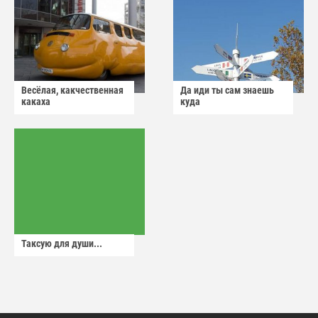
Весёлая, какчественная
Да иди ты сам знаешь
какаха
куда
Таксую для души...