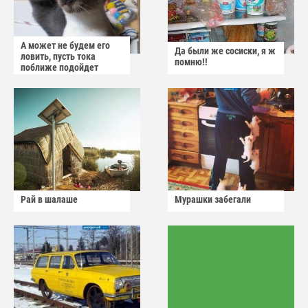
А может не будем его
Да были же сосиски, я ж
ловить, пусть тока
помню!!
поближе подойдет
Рай в шалаше
Мурашки забегали