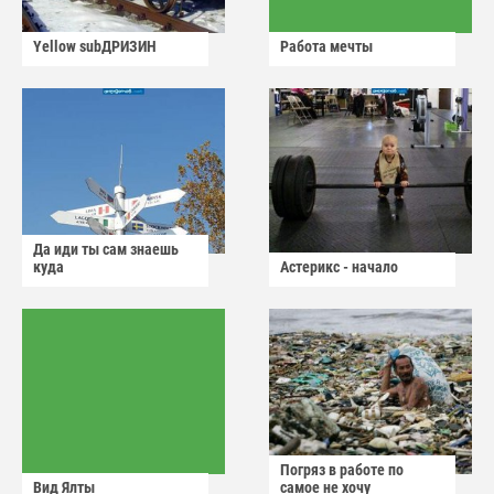
Yellow subДРИЗИН
Работа мечты
Да иди ты сам знаешь
куда
Астерикс - начало
Погряз в работе по
Вид Ялты
самое не хочу