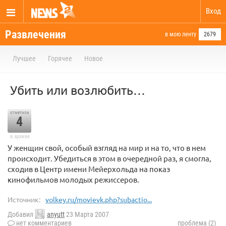
Вход
Развлечения
в мою ленту
2679
Лучшее
Горячее
Новое
Убить или возлюбить…
отметили
4
в архиве
У женщин свой, особый взгляд на мир и на то, что в нем
происходит. Убедиться в этом в очередной раз, я смогла,
сходив в Центр имени Мейерхольда на показ
кинофильмов молодых режиссеров.
Источник:
volkey.ru/movievk.php?subactio...
Добавил
anyutt
23 Марта 2007
нет комментариев
проблема (2)