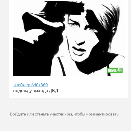
трейлер 640х360
подожду выхода ДВД
Войдите
или
станьте участником
, чтобы комментировать