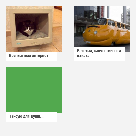
Весёлая, какчественная
Бесплатный интернет
какаха
Таксую для души...