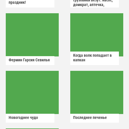
грузовики везут: насос,
праздник!
домкрат, аптечка,
аварийный знак
Когда волк попадает в
Фермин Гарсия Севилья
капкан
Новогоднее чудо
Последнее печенье