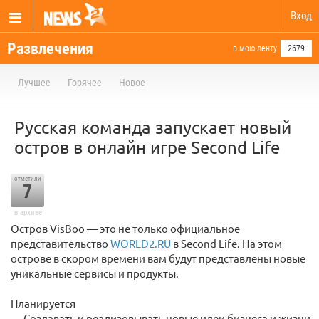
Вход
Развлечения
в мою ленту
2679
Лучшее
Горячее
Новое
Русская команда запускает новый
остров в онлайн игре Second Life
отметили
7
в архиве
Остров VisBoo — это не только официальное
представительство
WORLD2.RU
в Second Life. На этом
острове в скором времени вам будут представлены новые
уникальные сервисы и продукты.
Планируется
— Создавать и реализовывать новые идеи бизнеса и жизни