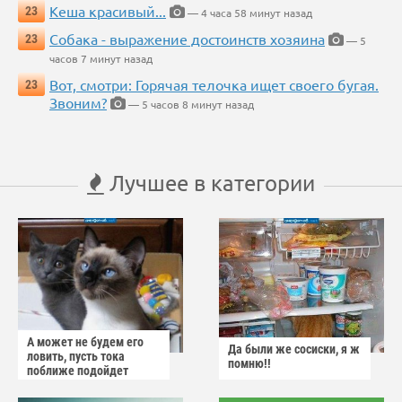
Кеша красивый...
23
— 4 часа 58 минут назад
Собака - выражение достоинств хозяина
23
— 5
часов 7 минут назад
Вот, смотри: Горячая телочка ищет своего бугая.
23
Звоним?
— 5 часов 8 минут назад
Лучшее в категории
А может не будем его
Да были же сосиски, я ж
ловить, пусть тока
помню!!
поближе подойдет