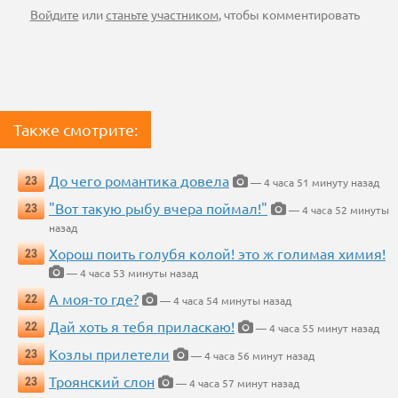
Войдите
или
станьте участником
, чтобы комментировать
Также смотрите:
До чего романтика довела
23
— 4 часа 51 минуту назад
"Вот такую рыбу вчера поймал!"
23
— 4 часа 52 минуты
назад
Хорош поить голубя колой! это ж голимая химия!
23
— 4 часа 53 минуты назад
А моя-то где?
22
— 4 часа 54 минуты назад
Дай хоть я тебя приласкаю!
22
— 4 часа 55 минут назад
Козлы прилетели
23
— 4 часа 56 минут назад
Троянский слон
23
— 4 часа 57 минут назад