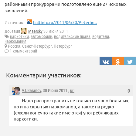
районными прокурорами подготовлено еще 27 исковых
заявлений.
Источник:
baltinfo.ru/2011/06/30/Peterbu...
Добавил
Maersky
30 Июня 2011
наркотики
,
автомобили
,
водительские права
,
водители
,
наркомания
Россия
,
Санкт-Петербург
,
Петербург
1 комментарий
Комментарии участников:
V.I.Baranov
, 30 Июня 2011 ,
url
0
Надо распространить не только на явно больных,
но и на скрытых наркоманов, а также на редко
(ежели конечно такие имеются) употребляющих
наркотики.