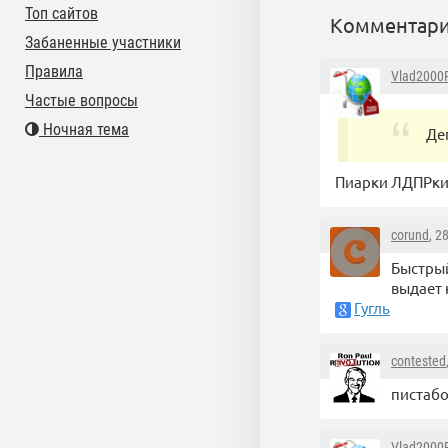
Топ сайтов
Комментари
Забаненные участники
Правила
Vlad2000
Частые вопросы
Ночная тема
Де
Пиарки ЛДПРк
corund
, 2
Быстрый
выдает 
Гугль
contested
пистабо
Vlad2000