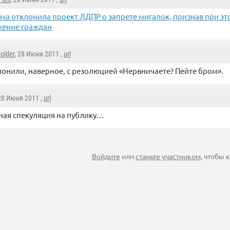
ма отклонила проект ЛДПР о запрете мигалок, признав при это
жение граждан
older
, 28 Июня 2011 ,
url
онили, наверное, с резолюцией «Нервничаете? Пейте бром».
 28 Июня 2011 ,
url
ая спекуляция на публику…
Войдите
или
станьте участником
, чтобы