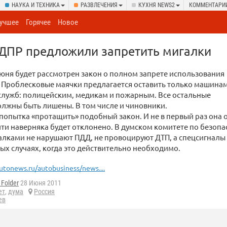
НАУКА И ТЕХНИКА
РАЗВЛЕЧЕНИЯ
КУХНЯ NEWS2
КОММЕНТАРИ
учшее
Горячее
Новое
ЛДПР предложили запретить мигалки
июня будет рассмотрен закон о полном запрете использования
 Проблесковые маячки предлагается оставить только машина
служб: полицейским, медикам и пожарным. Все остальные
лжны быть лишены. В том числе и чиновники.
 попытка «протащить» подобный закон. И не в первый раз она 
ти наверняка будет отклонено. В думском комитете по безопа
лками не нарушают ПДД, не провоцируют ДТП, а спецсигналы 
х случаях, когда это действительно необходимо.
utonews.ru/autobusiness/news....
Folder
28 Июня 2011
ет
,
дума
Россия
ев