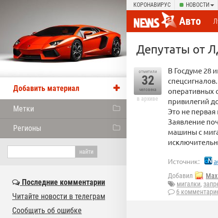
КОРОНАВИРУС
НОВОСТИ
Авто
Л
Депутаты от 
В Госдуме 28 
отметили
32
спецсигналов.
Добавить материал
оперативных 
человека
в архиве
привилегий до
Метки
Это не первая
Заявление поч
Регионы
машины с мига
исключительны
Источник:
a
Добавил
Max 
Последние комментарии
мигалки
,
запр
6 комментари
Читайте новости в телеграм
Сообщить об ошибке