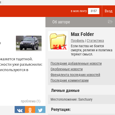
И
Вход
в мою ленту
3157
Об авторе
Max Folder
Профиль
|
Статистика
м
Если паства не боится
смерти, религия и политика
теряют смысл.
окажется тщетной.
Последние добавленные новости
сности уже разъяснили:
используются в
Одобренные новости
Френдлента последних новостей
Последние комментарии
Личные данные
Местоположение: Sanctuary
проблема (1)
Репутация: