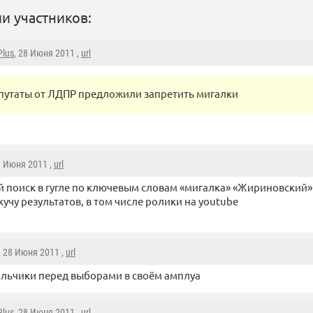
и участников:
Plus
, 28 Июня 2011 ,
url
путаты от ЛДПР предложили запретить мигалки
и
8 Июня 2011 ,
url
 поиск в гугле по ключевым словам «мигалка» «Жириновский»
кучу результатов, в том числе ролики на youtube
, 28 Июня 2011 ,
url
льчики перед выборами в своём амплуа
Plus
, 28 Июня 2011 ,
url