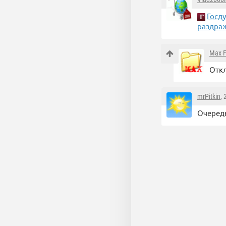
Госду
раздра
Max F
Откл
mrPitkin
,
Очередн