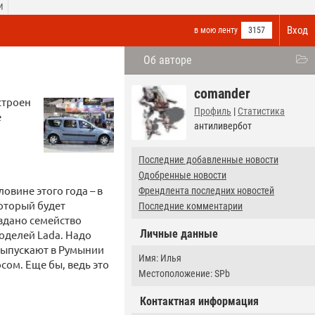
И
Вход
в мою ленту
3157
Об авторе
comander
строен
Профиль
|
Статистика
е
антиливербот
Последние добавленные новости
Одобренные новости
овине этого года – в
Френдлента последних новостей
оторый будет
Последние комментарии
оздано семейство
Личные данные
моделей Lada. Надо
 выпускают в Румынии
Имя: Илья
сом. Еще бы, ведь это
Местоположение: SPb
Контактная информация