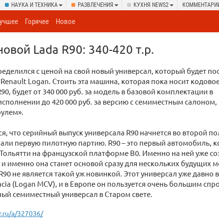
НАУКА И ТЕХНИКА
РАЗВЛЕЧЕНИЯ
КУХНЯ NEWS2
КОММЕНТАРИ
учшее
Горячее
Новое
овой Lada R90: 340-420 т.р.
еделился с ценой на свой новый универсал, который будет по
Renault Logan. Стоить эта машина, которая пока носит кодово
90, будет от 340 000 руб. за модель в базовой комплектации в
сполнении до 420 000 руб. за версию с семиместным салоном,
рулем».
я, что серийный выпуск универсала R90 начнется во второй пол
али первую пилотную партию. R90 – это первый автомобиль, к
 Тольятти на французской платформе B0. Именно на ней уже с
, и именно она станет основой сразу для нескольких будущих 
 R90 не является такой уж новинкой. Этот универсал уже давно
cia (Logan MCV), и в Европе он пользуется очень большим спро
ый семиместный универсал в Старом свете.
r.ru/a/327036/