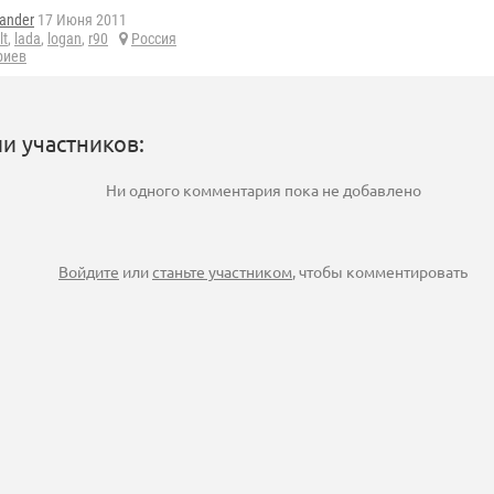
ander
17 Июня 2011
lt
,
lada
,
logan
,
r90
Россия
риев
и участников:
Ни одного комментария пока не добавлено
Войдите
или
станьте участником
, чтобы комментировать