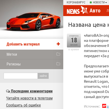
КОРОНАВИРУС
НОВОСТИ
Авто
Л
Названа цена н
«АвтоВАЗ» опр
отметили
18
на платформе 
Добавить материал
обозначение R
человек
в архиве
пятиместном и
Метки
передает «За 
Регионы
Предполагаетс
июне уже собр
выпускаться в
Renault Logan
отметить, что
Последние комментарии
под маркой Da
самый доступн
Читайте новости в телеграм
Сообщить об ошибке
Источник:
z