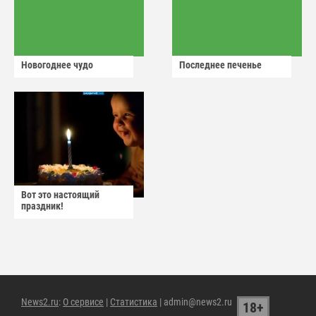
Новогоднее чудо
Последнее печенье
Вот это настоящий
праздник!
News2.ru
:
О сервисе
|
Статистика
| admin@news2.ru
18+