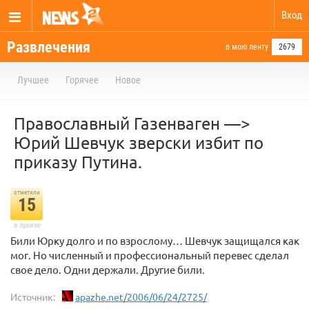
Вход
Развлечения
в мою ленту
2679
Лучшее
Горячее
Новое
Православный Газенваген —>
Юрий Шевчук зверски избит по
приказу Путина.
отметили
15
в архиве
Били Юрку долго и по взрослому… Шевчук защищался как
мог. Но численный и профессиональный перевес сделал
свое дело. Одни держали. Другие били.
Источник:
apazhe.net/2006/06/24/2725/