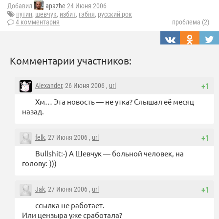
Добавил
apazhe
24 Июня 2006
путин
,
шевчук
,
избит
,
гэбня
,
русский рок
4 комментария
проблема (2)
Комментарии участников:
Alexander
, 26 Июня 2006 ,
url
+1
Хм… Эта новость — не утка? Слышал её месяц
назад.
felk
, 27 Июня 2006 ,
url
+1
Bullshit:-) А Шевчук — больной человек, на
голову:-)))
Jak
, 27 Июня 2006 ,
url
+1
ссылка не работает.
Или цензыра уже сработала?